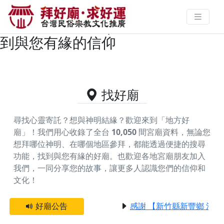
台東縣太麻里鄉主神為保生大帝/大
道公的好廟資料｜拜好廟求好運 找
到與您有緣的信仰
找好廟
尋找心靈寄託？想與神明結緣？歡迎來到「地方好
廟」！我們用心收錄了全台
10,050
間宮廟資料，無論您
想拜哪位神明、在哪個地區參拜，都能透過便捷的搜尋
功能，找到與您有緣的好廟。
也歡迎各地宮廟朋友加入
我們，一同分享您的故事，讓更多人認識您們的信仰和
文化！
好廟公告
感謝 【新竹縣新豐鄉 池和