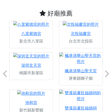
好廟推薦
八里紫德宮
北投福慶宮
新北市八里區
台北市北投區
深圳玄天宮
楓港清華山聖天宮
桃園市新屋區
Previous
Ne
屏東縣獅子鄉
池和宮
雙溪葫蘆肚福德祠
新竹縣新豐鄉