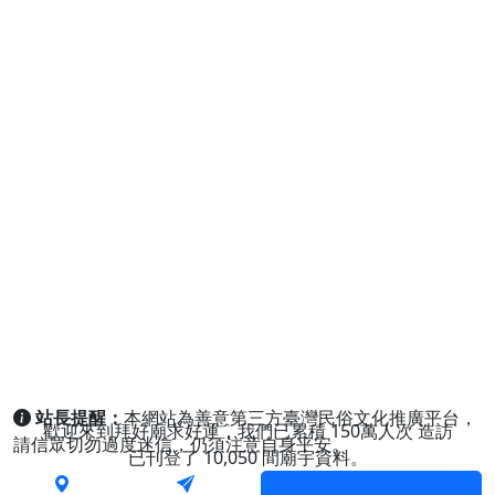
站長提醒：
本網站為善意第三方臺灣民俗文化推廣平台，
歡迎來到拜好廟求好運，我們已累積
150萬人次
造訪
請信眾切勿過度迷信，仍須注意自身平安。
已刊登了
10,050
間廟宇資料。