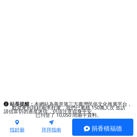
站長提醒：
本網站為善意第三方臺灣民俗文化推廣平台，
歡迎來到拜好廟求好運，我們已累積
150萬人次
造訪
請信眾切勿過度迷信，仍須注意自身平安。
已刊登了
10,050
間廟宇資料。
捐香積福德
找好廟
拜拜指南