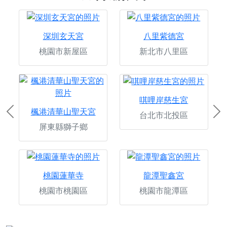
深圳玄天宮
八里紫德宮
桃園市新屋區
新北市八里區
唭哩岸慈生宮
楓港清華山聖天宮
台北市北投區
Previous
Ne
屏東縣獅子鄉
桃園蓮華寺
龍潭聖鑫宮
桃園市桃園區
桃園市龍潭區