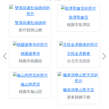
龍潭聖鑫宮
雙溪葫蘆肚福德祠
桃園市龍潭區
新竹縣寶山鄉
桃園蓮華寺
北投金虎爺會
Previous
Ne
桃園市桃園區
台北市北投區
龜山慈恩宮
楓港清華山聖天宮
桃園市龜山區
屏東縣獅子鄉