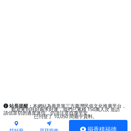
站長提醒：
本網站為善意第三方臺灣民俗文化推廣平台，
歡迎來到拜好廟求好運，我們已累積
150萬人次
造訪
請信眾切勿過度迷信，仍須注意自身平安。
已刊登了
10,050
間廟宇資料。
捐香積福德
找好廟
拜拜指南