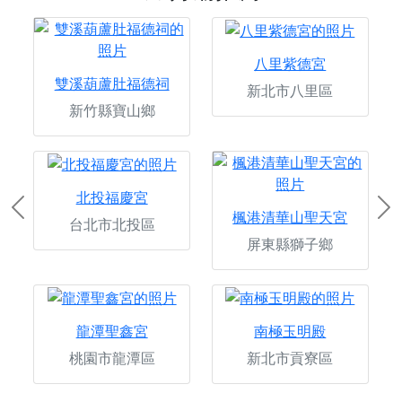
八里紫德宮
雙溪葫蘆肚福德祠
新北市八里區
新竹縣寶山鄉
北投福慶宮
Previous
Ne
楓港清華山聖天宮
台北市北投區
屏東縣獅子鄉
龍潭聖鑫宮
南極玉明殿
桃園市龍潭區
新北市貢寮區