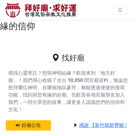
台東縣太麻里鄉供奉月老星君的好
廟資料｜拜好廟求好運 找到與您有
緣的信仰
找好廟
尋找心靈寄託？想與神明結緣？歡迎來到「地方好
廟」！我們用心收錄了全台
10,050
間宮廟資料，無論您
想拜哪位神明、在哪個地區參拜，都能透過便捷的搜尋
功能，找到與您有緣的好廟。
也歡迎各地宮廟朋友加入
我們，一同分享您的故事，讓更多人認識您們的信仰和
文化！
好廟公告
感謝 【新竹縣新豐鄉 池和