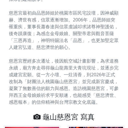
慈恩宮最初由品恩師姐於桃園市區民宅設壇，因神威顯
赫、濟世有感，信眾逐漸增加。2006年，品恩師姐突
罹重疾，董事長蕭春達與信眾虔誠叩求諸尊神聖護佑，
後奇蹟康復；為感念金母娘娘、關聖帝君與觀音菩薩
「三恩再造」，神明特賜法名「品恩」，也更加堅定眾
人建宮弘道、慈悲濟世的願心。
慈恩宮歷經多次遷址，後因航空城計畫影響，為求道務
永續，廟方奔走尋得龜山龍壽里大青坑現址，並逐步完
成建宮宏願。從一方小壇、一炷清香，到2026年正式
改制為「財團法人桃園龜山慈恩宮」並完成新宮慶成，
凝聚了無數善信的願力與感恩。造訪桃園慈恩宮，可參
拜西王金母娘娘祈求平安順遂，也能感受「慈悲濟世、
感恩報本」的信仰精神與台灣宗教文化底蘊。
龜山慈恩宮 寫真