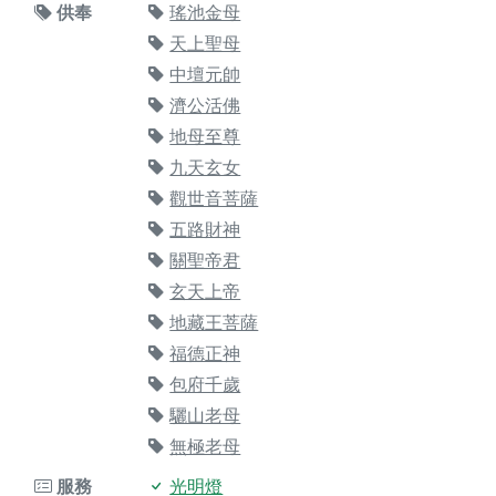
供奉
瑤池金母
天上聖母
中壇元帥
濟公活佛
地母至尊
九天玄女
觀世音菩薩
五路財神
關聖帝君
玄天上帝
地藏王菩薩
福德正神
包府千歲
驪山老母
無極老母
服務
光明燈