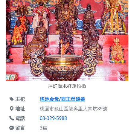
拜好廟求好運拍攝
主祀
瑤池金母/西王母娘娘
地址
桃園市龜山區龍壽里大青坑89號
電話
03-329-5988
留言
3篇