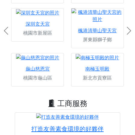
深圳玄天宮
楓港清華山聖天宮
桃園市新屋區
Previous
Ne
屏東縣獅子鄉
龜山慈恩宮
南極玉明殿
桃園市龜山區
新北市貢寮區
工商服務
打造友善素食環境的好夥伴