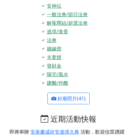
安神位
一般法會/節日法會
解冤釋結/超渡法會
遶境/進香
法會
姻緣燈
夫妻燈
發財金
陽宅/風水
建醮/作醮
好廟照片(41)
近期活動快報
即將舉辦
安座慶成祈安遶境大典
活動，歡迎信眾踴躍