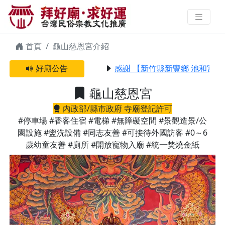
龜山慈恩宮 | 拜好廟求好運 找到與
您有緣的信仰
首頁
龜山慈恩宮介紹
好廟公告
感謝 【新竹縣新豐鄉 池和宮】 
龜山慈恩宮
內政部/縣市政府 寺廟登記許可
#停車場
#香客住宿
#電梯
#無障礙空間
#景觀造景/公
園設施
#盥洗設備
#同志友善
#可接待外國訪客
#0～6
歲幼童友善
#廁所
#開放寵物入廟
#統一焚燒金紙