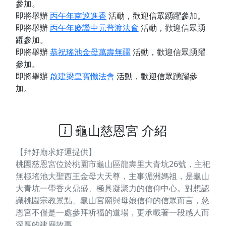
參加。
即將舉辦
丙午年南巡進香
活動，歡迎信眾踴躍參加。
即將舉辦
丙午年慶讚中元普渡法會
活動，歡迎信眾踴
躍參加。
即將舉辦
恭祝瑤池金母萬壽無疆
活動，歡迎信眾踴躍
參加。
即將舉辦
啟建梁皇寶懺法會
活動，歡迎信眾踴躍參
加。
龜山慈恩宮 介紹
【拜好廟求好運提供】
桃園慈恩宮位於桃園市龜山區龍壽里大青坑26號，主祀
無極瑤池大聖西王金母大天尊，主事湄洲媽祖，是龜山
大青坑一帶香火鼎盛、極具凝聚力的信仰中心。對想認
識桃園宗教景點、龜山宮廟與母娘信仰的信眾而言，慈
恩宮不僅是一處參拜祈福的道場，更承載著一段感人而
深厚的建廟故事。