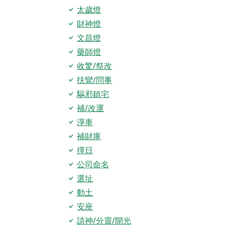
太歲燈
財神燈
文昌燈
藥師燈
收驚/祭改
扶鸞/問事
驅邪鎮宅
補/改運
淨車
補財庫
擇日
公司命名
選址
動土
安座
請神/分靈/開光