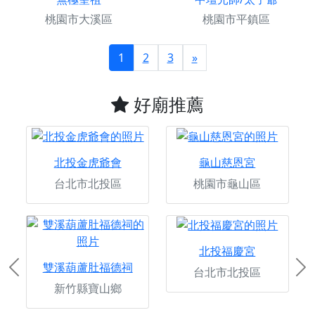
桃園市大溪區
桃園市平鎮區
1
2
3
»
好廟推薦
北投金虎爺會
龜山慈恩宮
台北市北投區
桃園市龜山區
北投福慶宮
雙溪葫蘆肚福德祠
台北市北投區
Previous
Ne
新竹縣寶山鄉