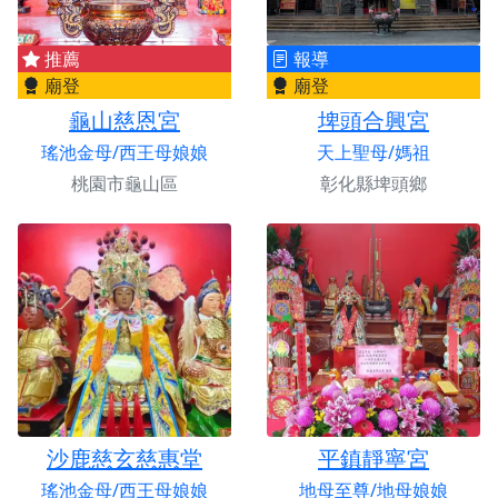
推薦
報導
廟登
廟登
龜山慈恩宮
埤頭合興宮
瑤池金母/西王母娘娘
天上聖母/媽祖
桃園市龜山區
彰化縣埤頭鄉
沙鹿慈玄慈惠堂
平鎮靜寧宮
瑤池金母/西王母娘娘
地母至尊/地母娘娘