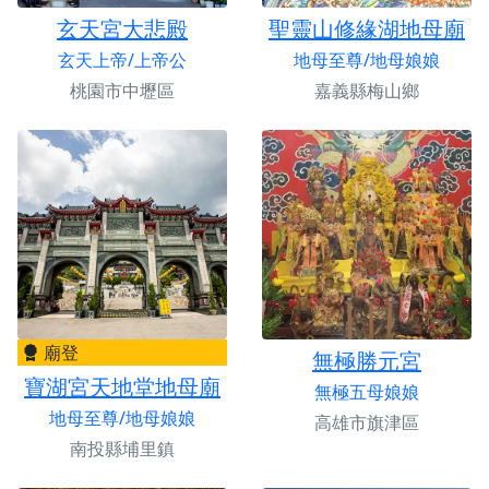
玄天宮大悲殿
聖靈山修緣湖地母廟
玄天上帝/上帝公
地母至尊/地母娘娘
桃園市中壢區
嘉義縣梅山鄉
廟登
無極勝元宮
寶湖宮天地堂地母廟
無極五母娘娘
地母至尊/地母娘娘
高雄市旗津區
南投縣埔里鎮