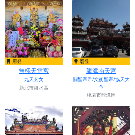
廟登
廟登
無極天雲宮
龍潭南天宮
九天玄女
關聖帝君/文衡聖帝/協天大
帝
新北市淡水區
桃園市龍潭區