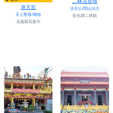
二林法皇壇
港天宮
法主公/閭山法主
天上聖母/媽祖
彰化縣二林鎮
花蓮縣花蓮市