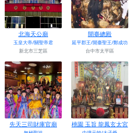
北海天公廟
開臺總殿
玉皇大帝/關聖帝君
延平郡王/開臺聖王/鄭成功
新北市三芝區
台中市太平區
先天三司財庫官廟
桃園 玉旨 龍鳳玄太宮
無極聖祖
中壇元帥/太子爺