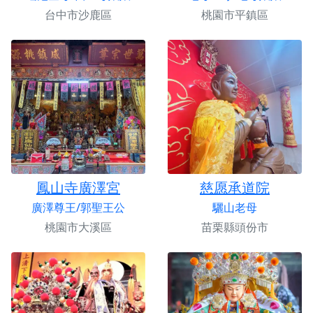
台中市沙鹿區
桃園市平鎮區
鳳山寺廣澤宮
慈愿承道院
廣澤尊王/郭聖王公
驪山老母
桃園市大溪區
苗栗縣頭份市