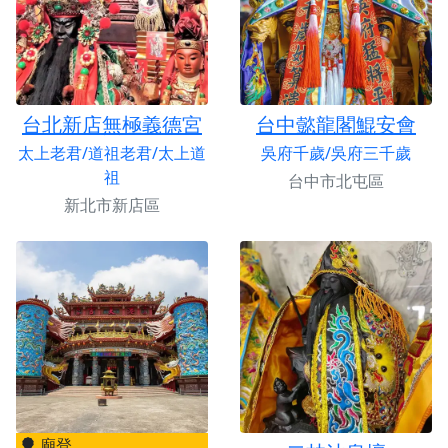
台北新店無極義德宮
台中懿龍閣鯤安會
太上老君/道祖老君/太上道
吳府千歲/吳府三千歲
祖
台中市北屯區
新北市新店區
廟登