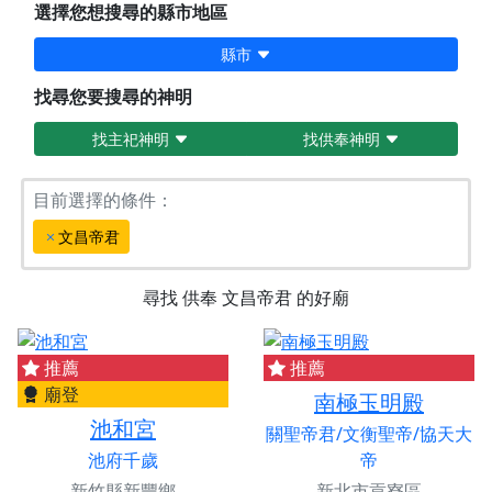
選擇您想搜尋的縣市地區
縣市
找尋您要搜尋的神明
找主祀神明
找供奉神明
目前選擇的條件：
文昌帝君
尋找
供奉
文昌帝君
的好廟
推薦
推薦
廟登
南極玉明殿
池和宮
關聖帝君/文衡聖帝/協天大
池府千歲
帝
新竹縣新豐鄉
新北市貢寮區