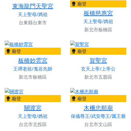
廟登
東海龍門天聖宮
板橋慈惠宮
天上聖母/媽祖
天上聖母/媽祖
台東縣台東市
新北市板橋區
廟登
廟登
板橋妙雲宮
賀聖宮
王禪老祖/鬼谷先師
玄天上帝/上帝公
新北市板橋區
新北市五股區
廟登
廟登
關渡宮
木柵忠順廟
天上聖母/媽祖
保儀尊王/武安尊王/厲王爺
台北市北投區
台北市文山區