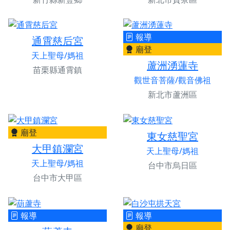
報導
通霄慈后宮
廟登
天上聖母/媽祖
蘆洲湧蓮寺
苗栗縣通霄鎮
觀世音菩薩/觀音佛祖
新北市蘆洲區
廟登
東女慈聖宮
大甲鎮瀾宮
天上聖母/媽祖
天上聖母/媽祖
台中市烏日區
台中市大甲區
報導
報導
廟登