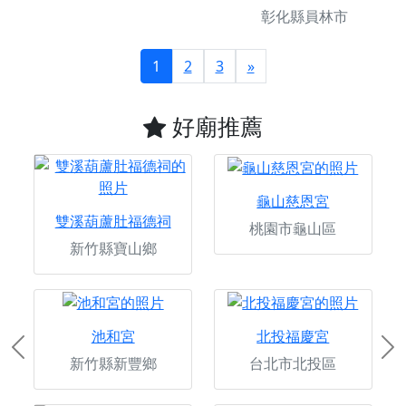
彰化縣員林市
1
2
3
»
好廟推薦
龜山慈恩宮
雙溪葫蘆肚福德祠
桃園市龜山區
新竹縣寶山鄉
池和宮
北投福慶宮
Previous
Ne
新竹縣新豐鄉
台北市北投區