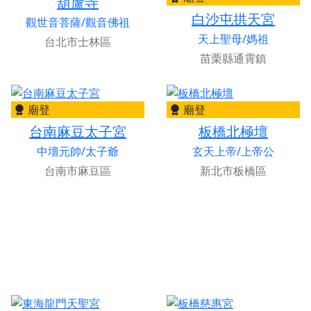
葫蘆寺
白沙屯拱天宮
觀世音菩薩/觀音佛祖
天上聖母/媽祖
台北市士林區
苗栗縣通霄鎮
廟登
廟登
台南麻豆太子宮
板橋北極壇
中壇元帥/太子爺
玄天上帝/上帝公
台南市麻豆區
新北市板橋區