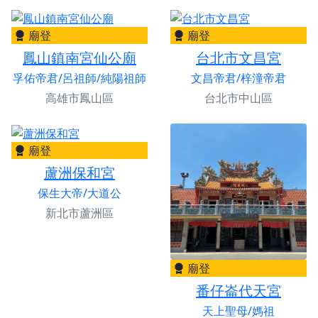
廟登
廟登
鳳山鎮南宮仙公廟
台北市文昌宮
孚佑帝君/呂祖師/純陽祖師
文昌帝君/梓潼帝君
高雄市鳳山區
台北市中山區
廟登
蘆洲保和宮
保生大帝/大道公
新北市蘆洲區
廟登
番仔崙代天宮
天上聖母/媽祖