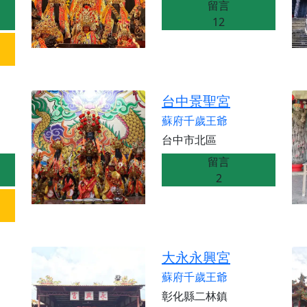
留言
天宮】七娘媽聖誕祝壽慶典，誠摯邀請十方善信大德攜家帶眷前
12
廟)】虎爺元帥 開光大典，祈求虎爺神威護持，庇佑闔家平安、
加入我們LINE官方帳號，讓我們協助您的廟宇推廣。
廟宇的參拜體驗，推廣您的信仰
台中景聖宮
蘇府千歲王爺
台中市北區
留言
2
大永永興宮
蘇府千歲王爺
彰化縣二林鎮