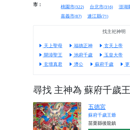
市：
終追遠、廣植福田
桃園市
台北市
澎湖
(322)
(316)
【桃園市 桃園蓮華
嘉義市
連江縣
(87)
(71)
願平安順遂的慈悲心
【桃園龜山 慈恩宮
找主祀神明
【新北貢寮 南極玉
天上聖母
福德正神
玄天上帝
下善緣。
開漳聖王
池府千歲
玉皇大帝
【桃園慈善宮(天公
是「超級加倍」！
玄壇真君
濟公
蘇府千歲
更
【台北北投 福慶宮
【桃園龜山 慈恩宮
尋找
主神為
蘇府千歲
【桃園龜山 慈恩宮
【新北八里 紫德宮
五德宮
【台北北投金虎爺會
蘇府千歲王爺
【新北八里 紫德宮
苗栗縣後龍鎮
【桃園新屋 深圳玄