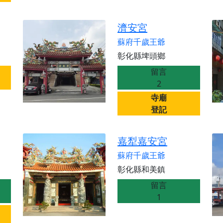
濟安宮
蘇府千歲王爺
彰化縣埤頭鄉
留言
2
寺廟
登記
嘉犁嘉安宮
蘇府千歲王爺
彰化縣和美鎮
留言
1