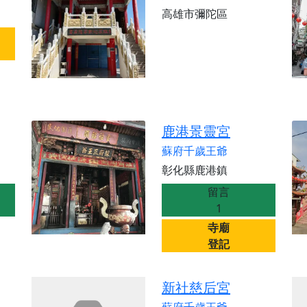
高雄市彌陀區
鹿港景靈宮
蘇府千歲王爺
彰化縣鹿港鎮
留言
1
寺廟
登記
新社慈后宮