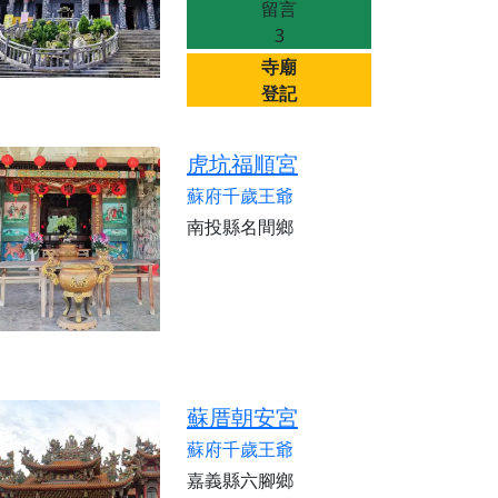
留言
來參香，共同向七娘媽祝壽祈福
3
財運亨通、事業順遂、百邪退散。
寺廟
登記
虎坑福順宮
蘇府千歲王爺
南投縣名間鄉
蘇厝朝安宮
蘇府千歲王爺
嘉義縣六腳鄉