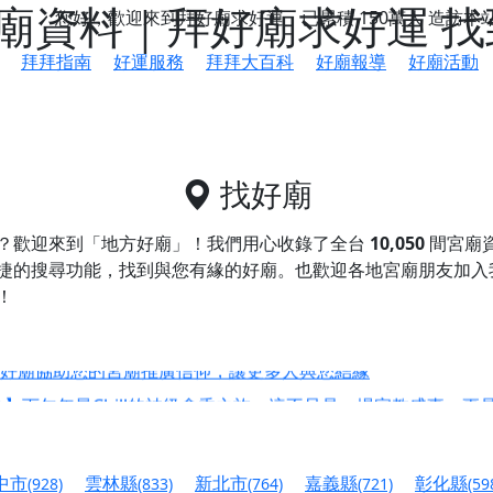
廟資料｜拜好廟求好運 
您好，歡迎來到拜好廟求好運，已累積
150萬人
造訪本
拜拜指南
好運服務
拜拜大百科
好廟報導
好廟活動
找好廟
？歡迎來到「地方好廟」！我們用心收錄了全台
10,050
間宮廟
捷的搜尋功能，找到與您有緣的好廟。
也歡迎各地宮廟朋友加入
！
鄉 池和宮】 贊助支持我們推廣台灣民俗宗教文化
好廟協助您的宮廟推廣信仰，讓更多人與您結緣
會】丙午年最Chill的神級會香之旅，這不只是一場宗教盛事，
慈生宮】慶讚中元普渡法會，誠摯邀請您一同參與，為自己與家
中市
雲林縣
新北市
嘉義縣
彰化縣
(928)
(833)
(764)
(721)
(59
港清華山聖天宮】驪山母娘聖誕暨中元普渡大法會，誠邀十方善