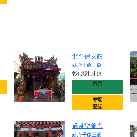
北斗保安館
蘇府千歲王爺
彰化縣北斗鎮
留言
1
寺廟
登記
過港樂善宮
蘇府千歲王爺