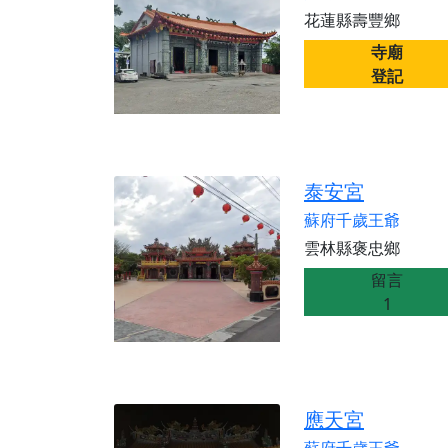
花蓮縣壽豐鄉
寺廟
登記
泰安宮
蘇府千歲王爺
雲林縣褒忠鄉
留言
1
應天宮