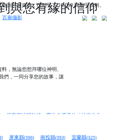
找到與您有緣的信仰
站查詢宮廟資訊，已刊登了
10,050
間廟宇資料。
百廟攝影
資料，無論您想拜哪位神明、
我們，一同分享您的故事，讓
更是一趟充滿神明加持、帶你走透透的「神級文化
人累積福德、祈求平安好運
屏東縣
南投縣
宜蘭縣
8)
(396)
(393)
(325)
信大德，一同回到母娘慈悲座前，祈福納祥、慎