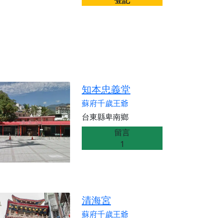
登記
知本忠義堂
蘇府千歲王爺
台東縣卑南鄉
留言
1
清海宮
蘇府千歲王爺