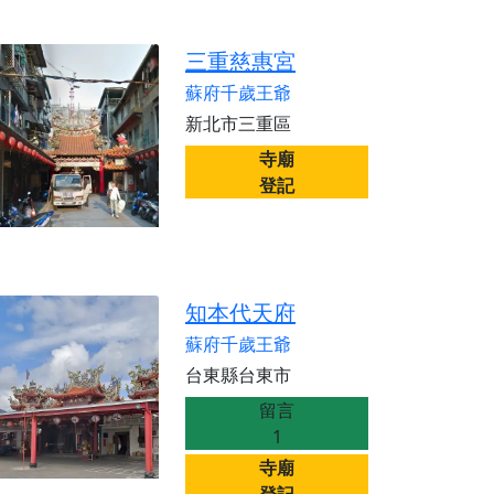
三重慈惠宮
蘇府千歲王爺
新北市三重區
寺廟
登記
知本代天府
蘇府千歲王爺
台東縣台東市
留言
1
寺廟