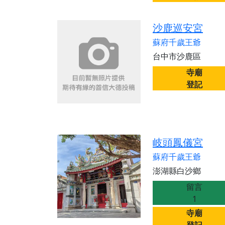
沙鹿巡安宮
蘇府千歲王爺
台中市沙鹿區
寺廟
登記
岐頭鳳儀宮
蘇府千歲王爺
澎湖縣白沙鄉
留言
1
寺廟