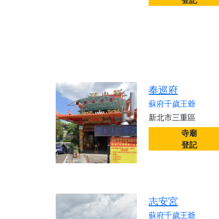
登記
奉巡府
蘇府千歲王爺
新北市三重區
寺廟
登記
志安宮
蘇府千歲王爺