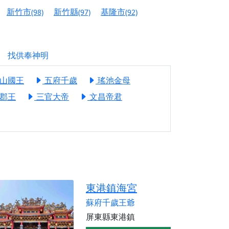
新竹市
新竹縣
基隆市
(98)
(97)
(92)
份對祖先的感恩、對親人的思念，也是為家人祈
邀十方善信大德共同參與。
找供奉神明
先親眷祈求安息，也為自身與家人累積福德、種
山國王
五府千歲
瑤池金母
郡王
三官大帝
文昌帝君
天尊」 親自坐鎮主法！幫你累積的功德福報自然
地公埔，祈願闔家平安、地方祥和、福運綿長。
沐母娘慈光，共祈平安吉祥
陽兩利、闔家平安的殊勝因緣。
田
東港鎮海宮
回憶
蘇府千歲王爺
忘。
屏東縣東港鎮
份感謝守護的虔誠心意