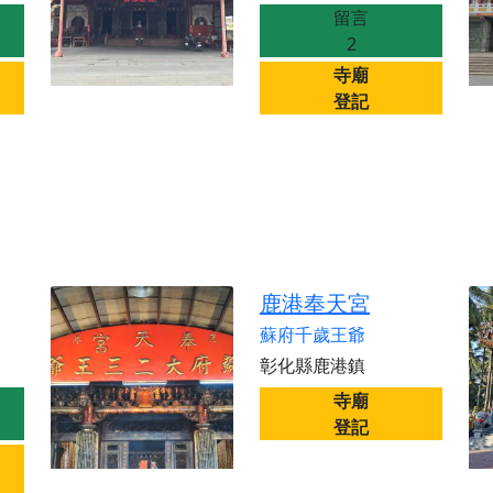
留言
2
寺廟
登記
鹿港奉天宮
蘇府千歲王爺
彰化縣鹿港鎮
寺廟
登記