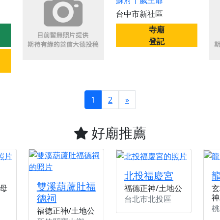
蘇府千歲王爺
台中市新社區
寺廟
登記
1
2
»
好廟推薦
北投福慶宮
雙溪葫蘆肚福
母
福德正神/土地公
玄
德祠
神
台北市北投區
桃
福德正神/土地公