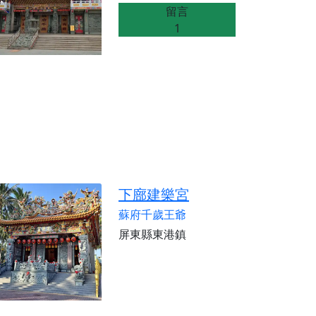
留言
1
下廍建樂宮
蘇府千歲王爺
屏東縣東港鎮