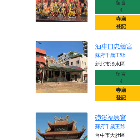
留言
【桃園新屋 深圳玄
4
【桃園慈善宮(天公
寺廟
登記
歡迎友廟長官、小編
歡迎信眾分享您前往
油車口忠義宮
蘇府千歲王爺
新北市淡水區
留言
4
寺廟
登記
磺溪福興宮
蘇府千歲王爺
台中市大肚區