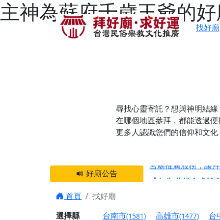
主神為蘇府千歲王爺的好
找好廟
尋找心靈寄託？想與神明結緣
在哪個地區參拜，都能透過便
更多人認識您們的信仰和文化
感謝 【新竹縣新豐
宮廟推廣服務，讓拜
好廟公告
【台北 北投金虎爺
之旅」！
首頁
找好廟
【台北北投 唭哩岸
選擇縣
台南市
高雄市
台
(1581)
(1477)
【屏東縣獅子鄉 楓