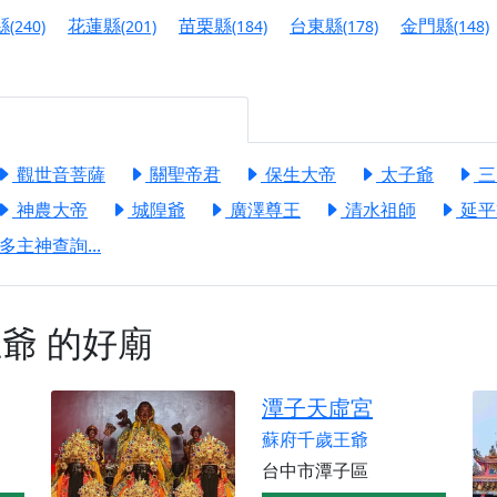
縣
花蓮縣
苗栗縣
台東縣
金門縣
(240)
(201)
(184)
(178)
(148)
寺】盂蘭盆中元報恩法會，這場法會不只是超薦與普渡，更是一
意。
】丙午年梁皇寶懺法會，一念虔誠禮寶懺，一分懺悔植福田，誠
明殿】中元普渡大法會，誠摯歡迎十方善信大德隨喜贊普，為祖
觀世音菩薩
關聖帝君
保生大帝
太子爺
三
神農大帝
城隍爺
廣澤尊王
清水祖師
延平
廟)】中元普渡交給專業的來，省時省力又積福！「玉皇大帝 大
多主神查詢...
】慶讚中元普渡法會，誠摯邀請十方善信大德，一同回到北投土
】瑤池金母聖誕祝壽盛典，邀請十方善信大德蒞臨參香祝壽，同
王爺
的好廟
】丙午年慶讚中元普渡法會，正是讓我們用善念與功德，迴向冥
】丙午年中元普渡讚普超薦法會，普施眾生・慎終追遠・廣植福
潭子天虛宮
】父親節陪爸爸一起闖關趣，邀請大小朋友一起留下珍貴的家庭
蘇府千歲王爺
】父親節奉茶感恩活動，一杯茶，一份心意；一句感謝，一生難
台中市潭子區
天宮】農曆七月擴大犒軍科儀，吉祥月不只有普渡祈福，也有一