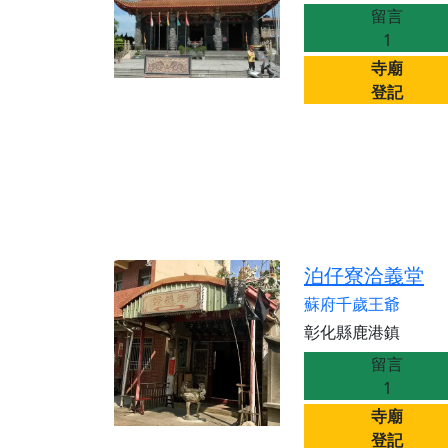
留言
1
寺廟
登記
泊仔寮洽義堂
蘇府千歲王爺
彰化縣鹿港鎮
留言
1
寺廟
登記