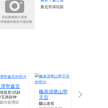
蘇府千歲王爺
新北市深坑區
龍潭聖鑫宮
楓港清華山聖
壇真君/武財
天宮
/五路財神
Next
園市龍潭區
驪山老母