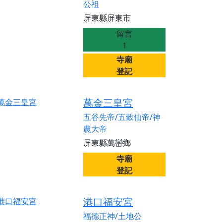
公祖
屏東縣屏東市
留言
1
寺廟
登記
萬金三皇宮
五谷先帝/五穀仙帝/神
農大帝
屏東縣萬巒鄉
寺廟
登記
港口福安宮
福德正神/土地公