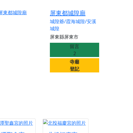
屏東都城隍廟
城隍爺/霞海城隍/安溪
城隍
屏東縣屏東市
留言
2
寺廟
登記