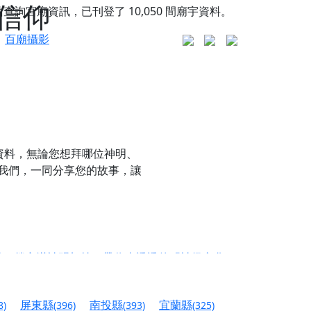
信仰
站查詢宮廟資訊，已刊登了
10,050
間廟宇資料。
百廟攝影
資料，無論您想拜哪位神明、
我們，一同分享您的故事，讓
更是一趟充滿神明加持、帶你走透透的「神級文化
人累積福德、祈求平安好運
屏東縣
南投縣
宜蘭縣
8)
(396)
(393)
(325)