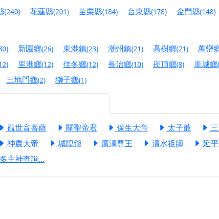
港清華山聖天宮】驪山母娘聖誕暨中元普渡大法會，誠邀十方善
縣
花蓮縣
苗栗縣
台東縣
金門縣
(240)
(201)
(184)
(178)
(148)
寺】盂蘭盆中元報恩法會，這場法會不只是超薦與普渡，更是一
意。
新園鄉
東港鎮
潮州鎮
高樹鄉
萬巒
30)
(26)
(23)
(21)
(21)
】丙午年梁皇寶懺法會，一念虔誠禮寶懺，一分懺悔植福田，誠
里港鄉
佳冬鄉
長治鄉
崁頂鄉
車城鄉
12)
(12)
(12)
(10)
(8)
明殿】中元普渡大法會，誠摯歡迎十方善信大德隨喜贊普，為祖
三地門鄉
獅子鄉
(2)
(1)
廟)】中元普渡交給專業的來，省時省力又積福！「玉皇大帝 大
】慶讚中元普渡法會，誠摯邀請十方善信大德，一同回到北投土
觀世音菩薩
關聖帝君
保生大帝
太子爺
三
】瑤池金母聖誕祝壽盛典，邀請十方善信大德蒞臨參香祝壽，同
神農大帝
城隍爺
廣澤尊王
清水祖師
延平
】丙午年慶讚中元普渡法會，正是讓我們用善念與功德，迴向冥
多主神查詢...
】丙午年中元普渡讚普超薦法會，普施眾生・慎終追遠・廣植福
】父親節陪爸爸一起闖關趣，邀請大小朋友一起留下珍貴的家庭
】父親節奉茶感恩活動，一杯茶，一份心意；一句感謝，一生難