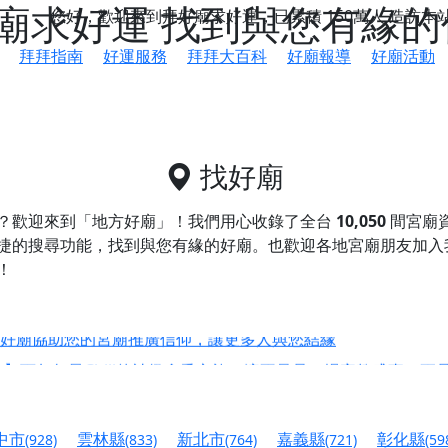
廟求好運 找到與您有緣的
您好，歡迎來到拜好廟求好運，已累積
150萬人
造訪本
拜拜指南
好運服務
拜拜大百科
好廟報導
好廟活動
找好廟
？歡迎來到「地方好廟」！我們用心收錄了全台
10,050
間宮廟
捷的搜尋功能，找到與您有緣的好廟。
也歡迎各地宮廟朋友加入
！
鄉 池和宮】 贊助支持我們推廣台灣民俗宗教文化
好廟協助您的宮廟推廣信仰，讓更多人與您結緣
會】丙午年最Chill的神級會香之旅，這不只是一場宗教盛事，
慈生宮】慶讚中元普渡法會，誠摯邀請您一同參與，為自己與家
中市
雲林縣
新北市
嘉義縣
彰化縣
(928)
(833)
(764)
(721)
(59