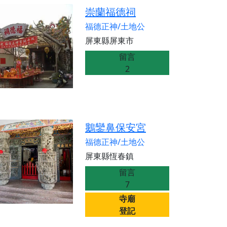
份感謝守護的虔誠心意
崇蘭福德祠
來參香，共同向七娘媽祝壽祈福
福德正神/土地公
財運亨通、事業順遂、百邪退散。
屏東縣屏東市
留言
2
鵝鑾鼻保安宮
福德正神/土地公
屏東縣恆春鎮
留言
7
寺廟
登記