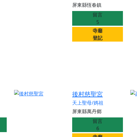
屏東縣恆春鎮
留言
5
寺廟
登記
後村慈聖宮
天上聖母/媽祖
屏東縣萬丹鄉
留言
6