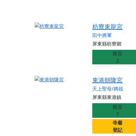
枋寮東龍宮
田中將軍
屏東縣枋寮鄉
留言
2
東港朝隆宮
天上聖母/媽祖
屏東縣東港鎮
留言
7
寺廟
登記