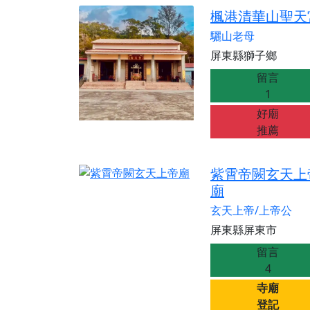
【桃園新屋 深圳玄
楓港清華山聖天
【桃園新屋 深圳玄
驪山老母
【桃園慈善宮(天公
屏東縣獅子鄉
歡迎友廟長官、小編
留言
歡迎信眾分享您前往
1
好廟
推薦
紫霄帝闕玄天上
廟
玄天上帝/上帝公
屏東縣屏東市
留言
4
寺廟
登記