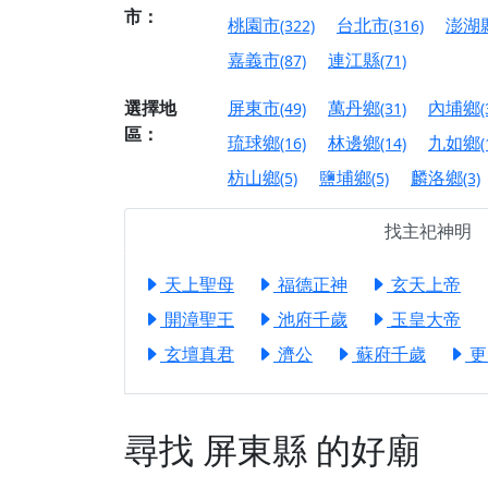
【屏東縣獅子鄉 楓
市：
桃園市
台北市
澎湖
(322)
(316)
終追遠、廣植福田
嘉義市
連江縣
(87)
(71)
【桃園市 桃園蓮華
願平安順遂的慈悲心
選擇地
屏東市
萬丹鄉
內埔鄉
(49)
(31)
(
【桃園龜山 慈恩宮
區：
琉球鄉
林邊鄉
九如鄉
(16)
(14)
(
【新北貢寮 南極玉
枋山鄉
鹽埔鄉
麟洛鄉
(5)
(5)
(3)
下善緣。
【桃園慈善宮(天公
找主祀神明
是「超級加倍」！
【台北北投 福慶宮
天上聖母
福德正神
玄天上帝
【桃園龜山 慈恩宮
開漳聖王
池府千歲
玉皇大帝
【桃園龜山 慈恩宮
玄壇真君
濟公
蘇府千歲
更
【新北八里 紫德宮
【台北北投金虎爺會
尋找
屏東縣
的好廟
【新北八里 紫德宮