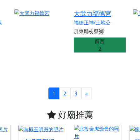
大武力福德宮
娘
福德正神/土地公
屏東縣枋寮鄉
留言
2
1
2
3
»
好廟推薦