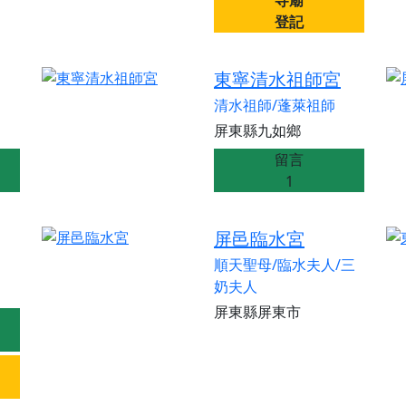
寺廟
登記
東寧清水祖師宮
清水祖師/蓬萊祖師
屏東縣九如鄉
留言
1
屏邑臨水宮
順天聖母/臨水夫人/三
奶夫人
屏東縣屏東市