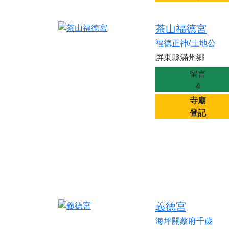
茶山福德宮
福德正神/土地公
屏東縣滿州鄉
留言
4
寺廟
登記
義德宮
海坪關蔡府千歲