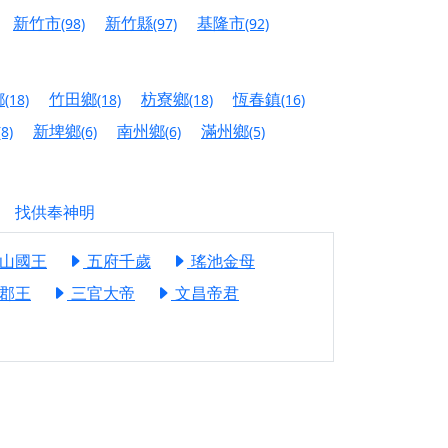
信大德，一同回到母娘慈悲座前，祈福納祥、慎
新竹市
新竹縣
基隆市
(98)
(97)
(92)
份對祖先的感恩、對親人的思念，也是為家人祈
鄉
竹田鄉
枋寮鄉
恆春鎮
(18)
(18)
(18)
(16)
邀十方善信大德共同參與。
新埤鄉
南州鄉
滿州鄉
(8)
(6)
(6)
(5)
先親眷祈求安息，也為自身與家人累積福德、種
天尊」 親自坐鎮主法！幫你累積的功德福報自然
找供奉神明
地公埔，祈願闔家平安、地方祥和、福運綿長。
山國王
五府千歲
瑤池金母
沐母娘慈光，共祈平安吉祥
郡王
三官大帝
文昌帝君
陽兩利、闔家平安的殊勝因緣。
田
回憶
忘。