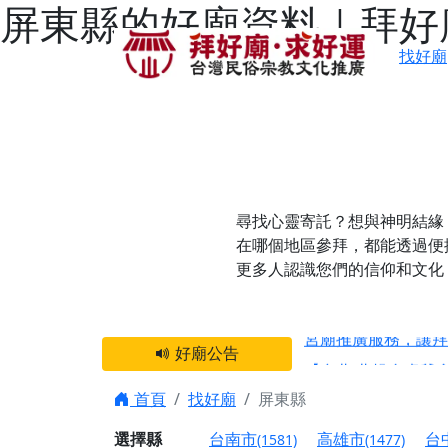
屏東縣的好廟資料｜拜好
找好廟
尋找心靈寄託？想與神明結緣
在哪個地區參拜，都能透過便
更多人認識您們的信仰和文化
感謝 【新竹縣新豐
宮廟推廣服務，讓拜
好廟公告
【台北 北投金虎爺
之旅」！
首頁
找好廟
屏東縣
【台北北投 唭哩岸
選擇縣
台南市
高雄市
台
(1581)
(1477)