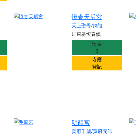
恆春天后宮
天上聖母/媽祖
屏東縣恆春鎮
留言
3
寺廟
登記
明龍宮
黃府千歲/黃府元帥