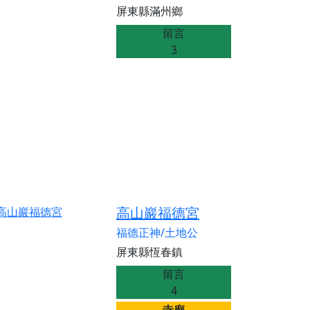
屏東縣滿州鄉
留言
3
高山巖福德宮
福德正神/土地公
屏東縣恆春鎮
留言
4