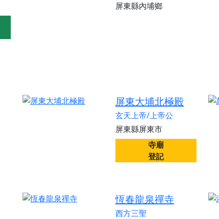
屏東縣內埔鄉
屏東大埔北極殿
玄天上帝/上帝公
屏東縣屏東市
寺廟
登記
恆春龍泉禪寺
西方三聖