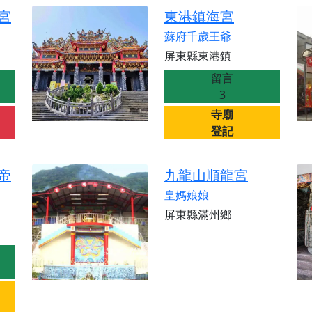
天宮】農曆七月擴大犒軍科儀，吉祥月不只有普渡祈福，也有一
宮
東港鎮海宮
天宮】七娘媽聖誕祝壽慶典，誠摯邀請十方善信大德攜家帶眷前
蘇府千歲王爺
廟)】虎爺元帥 開光大典，祈求虎爺神威護持，庇佑闔家平安、
屏東縣東港鎮
加入我們LINE官方帳號，讓我們協助您的廟宇推廣。
留言
廟宇的參拜體驗，推廣您的信仰
3
寺廟
登記
帝
九龍山順龍宮
皇媽娘娘
屏東縣滿州鄉