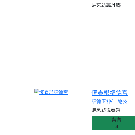
屏東縣萬丹鄉
恆春郡福德宮
福德正神/土地公
屏東縣恆春鎮
留言
4