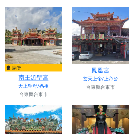
廟登
鳳凰宮
南王湄聖宮
玄天上帝/上帝公
天上聖母/媽祖
台東縣台東市
台東縣台東市