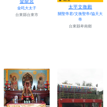
金龍宮
太平文衡殿
金吒大太子
關聖帝君/文衡聖帝/協天大
台東縣台東市
帝
台東縣卑南鄉