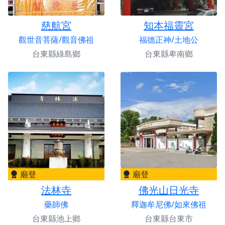
慈航宮
知本福靈宮
觀世音菩薩/觀音佛祖
福德正神/土地公
台東縣綠島鄉
台東縣卑南鄉
廟登
廟登
法林寺
佛光山日光寺
藥師佛
釋迦牟尼佛/如來佛祖
台東縣池上鄉
台東縣台東市