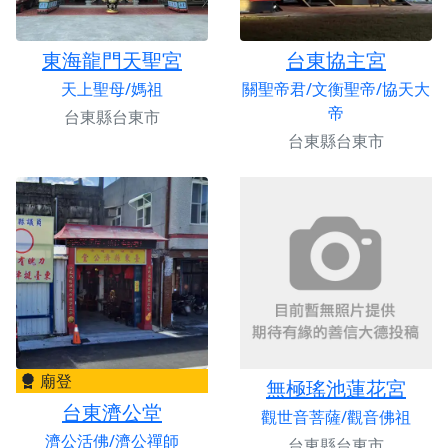
東海龍門天聖宮
台東協主宮
天上聖母/媽祖
關聖帝君/文衡聖帝/協天大
帝
台東縣台東市
台東縣台東市
廟登
無極瑤池蓮花宮
台東濟公堂
觀世音菩薩/觀音佛祖
濟公活佛/濟公禪師
台東縣台東市