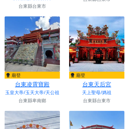
台東縣台東市
廟登
廟登
台東凌霄寶殿
台東天后宮
玉皇大帝/玉天大帝/天公祖
天上聖母/媽祖
台東縣卑南鄉
台東縣台東市