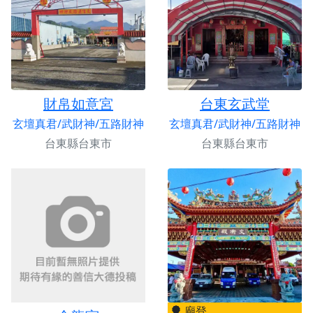
財帛如意宮
台東玄武堂
玄壇真君/武財神/五路財神
玄壇真君/武財神/五路財神
台東縣台東市
台東縣台東市
廟登