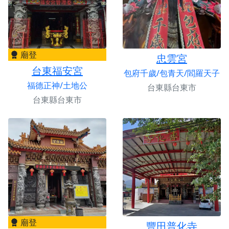
廟登
忠雲宮
台東福安宮
包府千歲/包青天/閻羅天子
福德正神/土地公
台東縣台東市
台東縣台東市
廟登
豐田普化寺