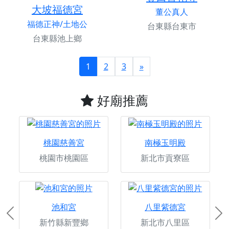
大坡福德宮
董公真人
福德正神/土地公
台東縣台東市
台東縣池上鄉
1
2
3
»
好廟推薦
桃園慈善宮
南極玉明殿
桃園市桃園區
新北市貢寮區
池和宮
八里紫德宮
Previous
Ne
新竹縣新豐鄉
新北市八里區