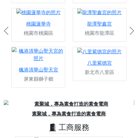
桃園蓮華寺
龍潭聖鑫宮
桃園市桃園區
桃園市龍潭區
Previous
Ne
八里紫德宮
楓港清華山聖天宮
新北市八里區
屏東縣獅子鄉
Previous
Next
澄霖沉香邀您一同捐香積功德
工商服務