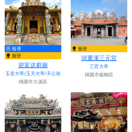
報導
廟登
廟登
頭重溪三元宮
迎富送窮廟
三官大帝
玉皇大帝/玉天大帝/天公祖
桃園市楊梅區
桃園市大溪區