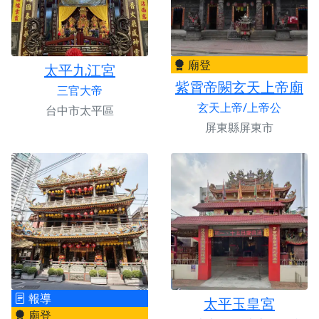
廟登
太平九江宮
紫霄帝闕玄天上帝廟
三官大帝
玄天上帝/上帝公
台中市太平區
屏東縣屏東市
報導
太平玉皇宮
廟登