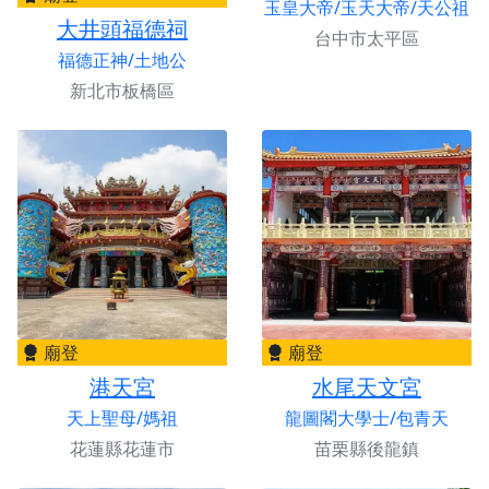
玉皇大帝/玉天大帝/天公祖
大井頭福德祠
台中市太平區
福德正神/土地公
新北市板橋區
廟登
廟登
港天宮
水尾天文宮
天上聖母/媽祖
龍圖閣大學士/包青天
花蓮縣花蓮市
苗栗縣後龍鎮