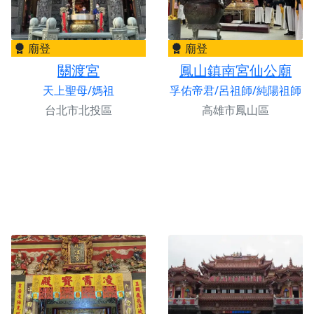
廟登
廟登
關渡宮
鳳山鎮南宮仙公廟
天上聖母/媽祖
孚佑帝君/呂祖師/純陽祖師
台北市北投區
高雄市鳳山區