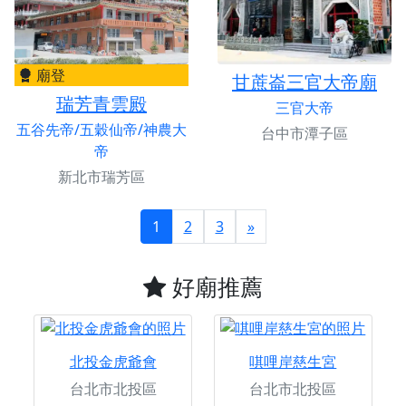
廟登
甘蔗崙三官大帝廟
瑞芳青雲殿
三官大帝
五谷先帝/五穀仙帝/神農大
台中市潭子區
帝
新北市瑞芳區
1
2
3
»
好廟推薦
北投金虎爺會
唭哩岸慈生宮
台北市北投區
台北市北投區