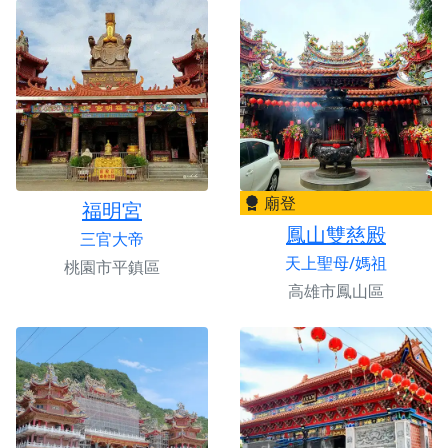
廟登
福明宮
鳳山雙慈殿
三官大帝
天上聖母/媽祖
桃園市平鎮區
高雄市鳳山區