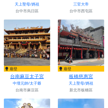
天上聖母/媽祖
三官大帝
台中市烏日區
台中市西屯區
廟登
廟登
台南麻豆太子宮
板橋慈惠宮
中壇元帥/太子爺
天上聖母/媽祖
台南市麻豆區
新北市板橋區