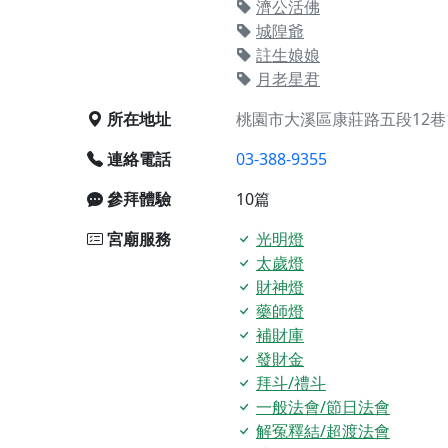
濟公活佛
城隍爺
廟)】中元普渡交給專業的來，省時省力又積福！「玉皇大帝 大
註生娘娘
月老星君
】慶讚中元普渡法會，誠摯邀請十方善信大德，一同回到北投土
所在地址
桃園市大溪區康莊路五段12巷
】瑤池金母聖誕祝壽盛典，邀請十方善信大德蒞臨參香祝壽，同
連絡電話
03-388-9355
】丙午年慶讚中元普渡法會，正是讓我們用善念與功德，迴向冥
】丙午年中元普渡讚普超薦法會，普施眾生・慎終追遠・廣植福
參拜體驗
10篇
】父親節陪爸爸一起闖關趣，邀請大小朋友一起留下珍貴的家庭
宮廟服務
光明燈
】父親節奉茶感恩活動，一杯茶，一份心意；一句感謝，一生難
太歲燈
財神燈
天宮】農曆七月擴大犒軍科儀，吉祥月不只有普渡祈福，也有一
藥師燈
天宮】七娘媽聖誕祝壽慶典，誠摯邀請十方善信大德攜家帶眷前
補財庫
廟)】虎爺元帥 開光大典，祈求虎爺神威護持，庇佑闔家平安、
發財金
拜斗/禮斗
加入我們LINE官方帳號，讓我們協助您的廟宇推廣。
一般法會/節日法會
廟宇的參拜體驗，推廣您的信仰
解冤釋結/超渡法會