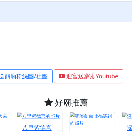
送窮廟粉絲團/社團
迎富送窮廟Youtube
好廟推薦
八里紫德宮