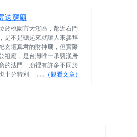
富送窮廟
位於桃園市大溪區，鄰近石門
，是不是聽起來就讓人來參拜
祀玄壇真君的財神廟，但實際
公祖廟，是台灣唯一承襲漢唐
窮的法門，廟裡有許多不同於
特別。......
（觀看文章）