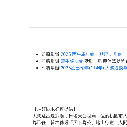
即將舉辦
2026 丙午馬年線上點燈，凡線
即將舉辦
壽生錢法會
活動，歡迎信眾踴躍
即將舉辦
2025乙巳蛇年(114年) 大溪送
【拜好廟求好運提供】
大溪迎富送窮廟，原名天公祖廟，位於桃園市大
為己任，旨在傳遞「天下為公、地上行道、人