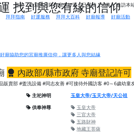
好運 找到與您有緣的信仰
您好，歡迎來到拜好廟求好運，已累積
150萬人
造訪本
拜拜指南
好運服務
拜拜大百科
好廟報導
好廟活動
鄉 池和宮】 贊助支持我們推廣台灣民俗宗教文化
好廟協助您的宮廟推廣信仰，讓更多人與您結緣
會】丙午年最Chill的神級會香之旅，這不只是一場宗教盛事，
廟
內政部/縣市政府 寺廟登記許可
慈生宮】慶讚中元普渡法會，誠摯邀請您一同參與，為自己與家
品販賣部
#盥洗設備
#同志友善
#可接待外國訪客
#0～6歲幼童
港清華山聖天宮】驪山母娘聖誕暨中元普渡大法會，誠邀十方善
主祀神明
玉皇大帝/玉天大帝/天公祖
寺】盂蘭盆中元報恩法會，這場法會不只是超薦與普渡，更是一
供奉神尊
玉皇大帝
意。
三官大帝
】丙午年梁皇寶懺法會，一念虔誠禮寶懺，一分懺悔植福田，誠
五路財神
地藏王菩薩
明殿】中元普渡大法會，誠摯歡迎十方善信大德隨喜贊普，為祖