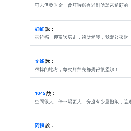
可以借發財金，參拜時還有遇到信眾來還願的
虹虹
說：
來祈福，迎富送窮走，錢財愛我，我愛錢來財
文鋒
說：
很棒的地方，每次拜拜完都覺得很靈驗！
1045
說：
空間很大，停車場更大，旁邊有少量攤販，這
阿福
說：