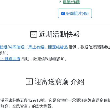
建醮/作醮
好廟照片(48)
近期活動快報
上點燈/斗即贈送「馬上有錢」開運結緣品
活動，歡迎信眾踴躍參
參加。
窮祭・佛道共濟
活動，歡迎信眾踴躍參加。
迎富送窮廟 介紹
溪區康莊路五段12巷18號。它是台灣唯一承襲漢唐迎富送窮傳
間無窮、全民皆富」的宏大願景。