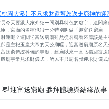
【桃園大溪】不只求財還幫您送走窮神的迎
站長今天要跟大家介紹一間別具特色的廟宇，這間廟
水庫，宮廟的名稱也很十分特別叫做「迎富送窮廟」
求財運呢？這間迎富送窮廟雖然從名稱看來應該是主
上卻是主祀玉皇大帝的天公廟喔，迎富送窮廟原名天
迎富送窮傳統科儀的寺廟，建廟以來一直弘揚迎富送
一般廟宇常見求財儀式，所以不只廟名就連求財儀式也十分
迎富送窮廟 參拜體驗與結緣故事