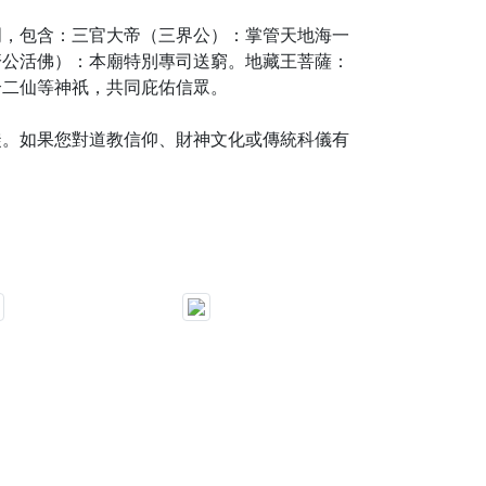
明，包含：三官大帝（三界公）：掌管天地海一
濟公活佛）：本廟特別專司送窮。地藏王菩薩：
合二仙等神祇，共同庇佑信眾。
徒。如果您對道教信仰、財神文化或傳統科儀有