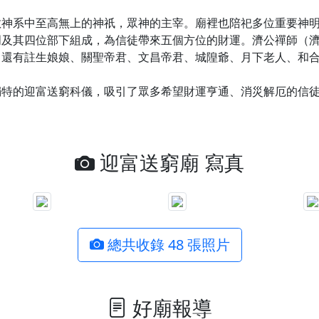
教神系中至高無上的神祇，眾神的主宰。廟裡也陪祀多位重要神
明及其四位部下組成，為信徒帶來五個方位的財運。濟公禪師（
，還有註生娘娘、關聖帝君、文昌帝君、城隍爺、月下老人、和
獨特的迎富送窮科儀，吸引了眾多希望財運亨通、消災解厄的信
迎富送窮廟 寫真
總共收錄 48 張照片
好廟報導