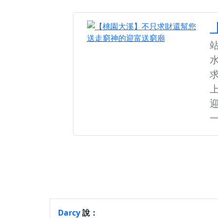
Darcy
說：