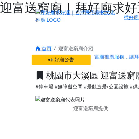
迎富送窮廟 | 拜好廟求
找好廟
感謝 【新竹縣新豐
首頁
迎富送窮廟介紹
宮廟推廣服務，讓拜
好廟公告
【台北 北投金虎爺
之旅」！
桃園市大溪區 迎富送窮
【台北北投 唭哩岸
#停車場
#無障礙空間
#景觀造景/公園設施
#供
【屏東縣獅子鄉 楓
終追遠、廣植福田
【桃園市 桃園蓮華
迎富送窮廟提供
願平安順遂的慈悲心
【桃園龜山 慈恩宮
【新北貢寮 南極玉