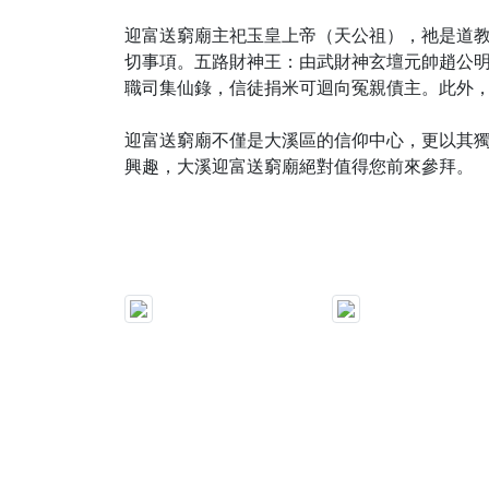
迎富送窮廟主祀玉皇上帝（天公祖），祂是道
切事項。五路財神王：由武財神玄壇元帥趙公
職司集仙錄，信徒捐米可迴向冤親債主。此外
迎富送窮廟不僅是大溪區的信仰中心，更以其
興趣，大溪迎富送窮廟絕對值得您前來參拜。