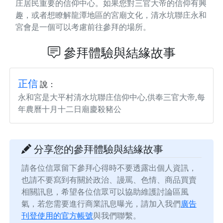
庄居民重要的信仰中心。如果您對三官大帝的信仰有興
趣，或者想瞭解龍潭地區的宮廟文化，清水坑聯庄永和
宮會是一個可以考慮前往參拜的場所。
參拜體驗與結緣故事
正信
說：
永和宮是大平村清水坑聯庄信仰中心,供奉三官大帝,每
年農曆十月十二日廟慶殺豬公
分享您的參拜體驗與結緣故事
請各位信眾留下參拜心得時不要透露出個人資訊，
也請不要寫到有關於政治、謾罵、色情、商品買賣
相關訊息，希望各位信眾可以協助維護討論區風
氣，若您需要進行商業訊息曝光，請加入我們
廣告
刊登使用的官方帳號
與我們聯繫。