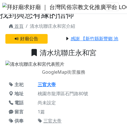
清水坑聯庄永和宮 | 拜好廟求好運
找到與您有緣的信仰
首頁
清水坑聯庄永和宮介紹
好廟公告
感謝 【新竹縣新豐鄉 池和
清水坑聯庄永和宮
GoogleMap街景服務
主祀
三官大帝
地址
桃園市龍潭區石門路80號
電話
尚未設定
留言
1篇
供奉
三官大帝