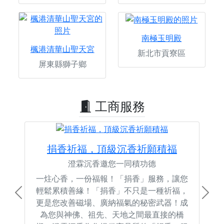
南極玉明殿
楓港清華山聖天宮
新北市貢寮區
屏東縣獅子鄉
工商服務
捐香祈福，頂級沉香祈願積福
澄霖沉香邀您一同積功德
一炷心香，一份福報！「捐香」服務，讓您
輕鬆累積善緣！「捐香」不只是一種祈福，
Previous
Next
更是您改善磁場、廣納福氣的秘密武器！成
為您與神佛、祖先、天地之間最直接的橋