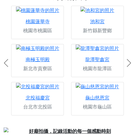
桃園蓮華寺
池和宮
桃園市桃園區
新竹縣新豐鄉
南極玉明殿
龍潭聖鑫宮
Previous
Ne
新北市貢寮區
桃園市龍潭區
北投福慶宮
龜山慈恩宮
台北市北投區
桃園市龜山區