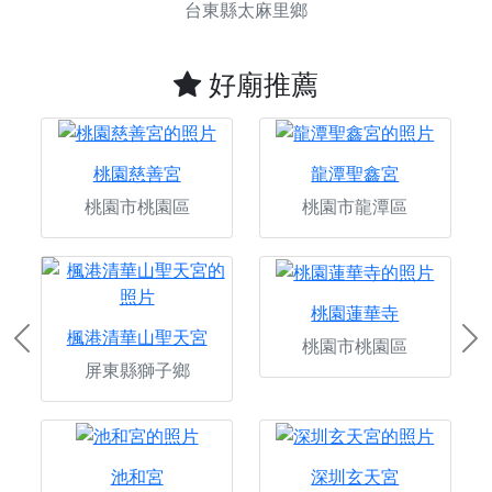
台東縣太麻里鄉
好廟推薦
桃園慈善宮
龍潭聖鑫宮
桃園市桃園區
桃園市龍潭區
桃園蓮華寺
楓港清華山聖天宮
桃園市桃園區
Previous
Ne
屏東縣獅子鄉
池和宮
深圳玄天宮