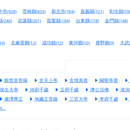
慈生宮】慶讚中元普渡法會，誠摯邀請您一同參與，為自己與家
中市
雲林縣
新北市
嘉義縣
彰化縣
(928)
(833)
(764)
(721)
(59
港清華山聖天宮】驪山母娘聖誕暨中元普渡大法會，誠邀十方善
縣
花蓮縣
苗栗縣
台東縣
金門縣
(240)
(201)
(184)
(178)
(148)
寺】盂蘭盆中元報恩法會，這場法會不只是超薦與普渡，更是一
意。
太麻里鄉
成功鎮
東河鄉
鹿野鄉
大武
14)
(12)
(12)
(10)
(9)
】丙午年梁皇寶懺法會，一念虔誠禮寶懺，一分懺悔植福田，誠
明殿】中元普渡大法會，誠摯歡迎十方善信大德隨喜贊普，為祖
廟)】中元普渡交給專業的來，省時省力又積福！「玉皇大帝 大
觀世音菩薩
玄天上帝
玄壇真君
關聖帝君
保生大帝
池府千歲
五府千歲
濟公活佛
瑤池
】慶讚中元普渡法會，誠摯邀請十方善信大德，一同回到北投土
廣澤尊王
地藏王菩薩
三官大帝
李府千歲
】瑤池金母聖誕祝壽盛典，邀請十方善信大德蒞臨參香祝壽，同
..
】丙午年慶讚中元普渡法會，正是讓我們用善念與功德，迴向冥
】丙午年中元普渡讚普超薦法會，普施眾生・慎終追遠・廣植福