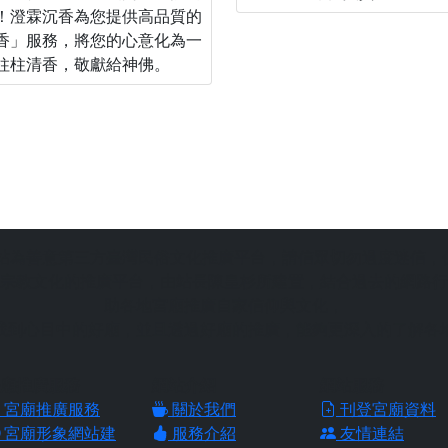
！澄霖沉香為您提供高品質的
香」服務，將您的心意化為一
柱柱清香，敬獻給神佛。
站為善意第三方臺灣民俗文化推廣平台，請信眾切勿過度迷信，
宗教文化的推廣平台，由站長陳皇杉所建置，結合過去的網路行
助各地宮廟推廣自家信仰與文化，
找到心目中的好廟，並且透過好廟的推廣，能夠更深入的了解各
廟推廣服務
網站介紹
網站服務
宮廟推廣服務
關於我們
刊登宮廟資料
宮廟形象網站建
服務介紹
友情連結