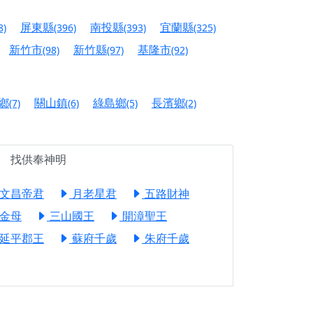
人累積福德、祈求平安好運
屏東縣
南投縣
宜蘭縣
8)
(396)
(393)
(325)
信大德，一同回到母娘慈悲座前，祈福納祥、慎
新竹市
新竹縣
基隆市
(98)
(97)
(92)
份對祖先的感恩、對親人的思念，也是為家人祈
鄉
關山鎮
綠島鄉
長濱鄉
(7)
(6)
(5)
(2)
邀十方善信大德共同參與。
先親眷祈求安息，也為自身與家人累積福德、種
找供奉神明
天尊」 親自坐鎮主法！幫你累積的功德福報自然
文昌帝君
月老星君
五路財神
金母
三山國王
開漳聖王
地公埔，祈願闔家平安、地方祥和、福運綿長。
延平郡王
蘇府千歲
朱府千歲
沐母娘慈光，共祈平安吉祥
陽兩利、闔家平安的殊勝因緣。
田