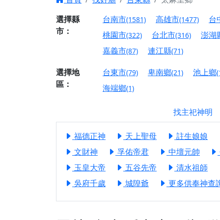
之旅」！
【台北北投 唭哩岸
選擇縣
台南市
高雄市
台
(1581)
(1477)
市：
【屏東縣獅子鄉 楓
桃園市
台北市
澎湖
(322)
(316)
終追遠、廣植福田
嘉義市
連江縣
(87)
(71)
【桃園市 桃園蓮華
願平安順遂的慈悲心
選擇地
台東市
卑南鄉
池上鄉
(79)
(21)
(
區：
【桃園龜山 慈恩宮
海端鄉
(1)
【新北貢寮 南極玉
找主祀神明
下善緣。
【桃園慈善宮(天公
福德正神
天上聖母
註生娘娘
是「超級加倍」！
文財神
孚佑帝君
中壇元帥
【台北北投 福慶宮
玉皇大帝
五谷先帝
清水祖師
【桃園龜山 慈恩宮
吳府千歲
城隍爺
更多供奉神查詢.
【桃園龜山 慈恩宮
【新北八里 紫德宮