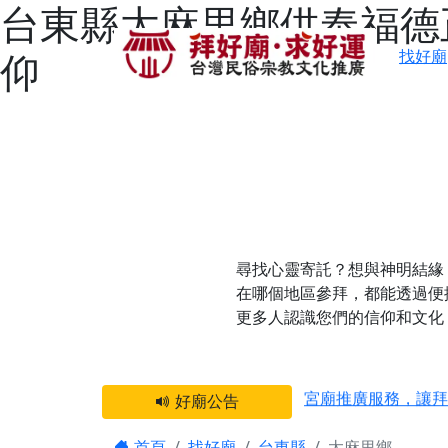
台東縣太麻里鄉供奉福德
仰
找好廟
尋找心靈寄託？想與神明結緣
在哪個地區參拜，都能透過便
更多人認識您們的信仰和文化
感謝 【新竹縣新豐
宮廟推廣服務，讓拜
好廟公告
【台北 北投金虎爺
首頁
找好廟
台東縣
太麻里鄉