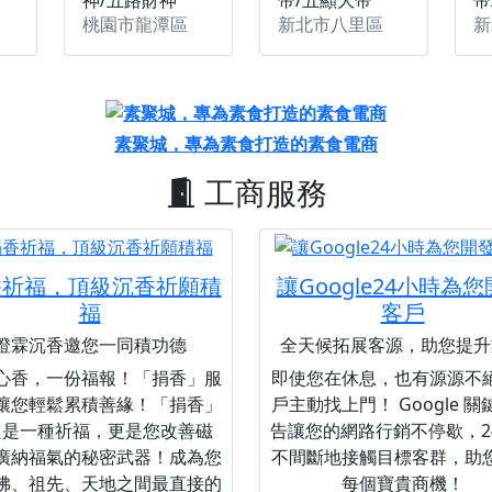
桃園市龍潭區
新北市八里區
新
素聚城，專為素食打造的素食電商
工商服務
香祈福，頂級沉香祈願積
讓Google24小時為
福
客戶
澄霖沉香邀您一同積功德
全天候拓展客源，助您提升
心香，一份福報！「捐香」服
即使您在休息，也有源源不
讓您輕鬆累積善緣！「捐香」
戶主動找上門！ Google 
只是一種祈福，更是您改善磁
告讓您的網路行銷不停歇，2
廣納福氣的秘密武器！成為您
不間斷地接觸目標客群，助
佛、祖先、天地之間最直接的
每個寶貴商機！