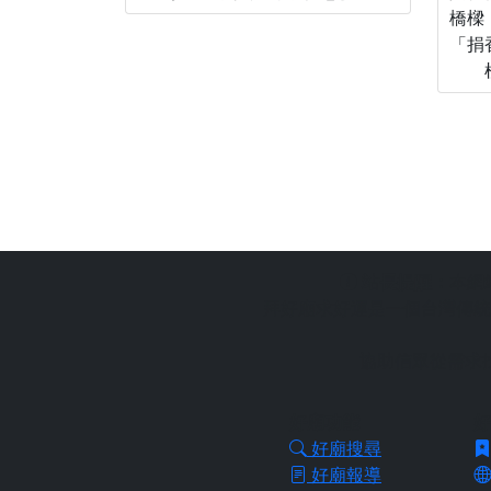
橋樑
「捐
站長提醒：
本網
拜好廟求好運是一個台灣傳統
協助信眾從需求
好廟功能
好
好廟搜尋
好廟報導