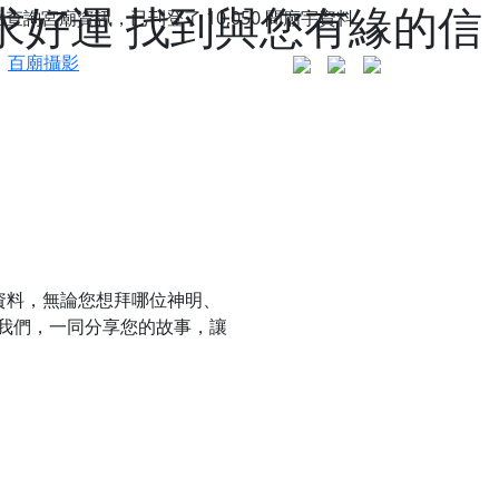
求好運 找到與您有緣的信
站查詢宮廟資訊，已刊登了
10,050
間廟宇資料。
百廟攝影
資料，無論您想拜哪位神明、
我們，一同分享您的故事，讓
更是一趟充滿神明加持、帶你走透透的「神級文化