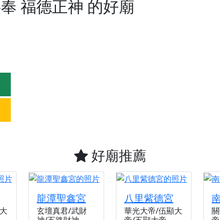
】父親節陪爸爸一起闖關趣，邀請大小朋友一起留下珍貴的家庭
供奉
福德正神
的好廟
】父親節奉茶感恩活動，一杯茶，一份心意；一句感謝，一生難
加入我們LINE官方帳號，讓我們協助您的廟宇推廣。
廟宇的參拜體驗，推廣您的信仰
好廟推薦
龍潭聖鑫宮
八里紫德宮
大
玄壇真君/武財
華光大帝/伍顯大
關
神/五路財神
帝/五顯大帝
帝