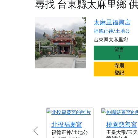
【台北北投金虎爺會
尋找
台東縣太麻里鄉
【新北八里 紫德宮
歡迎友廟長官、小編
太麻里福興宮
歡迎信眾分享您前往
福德正神/土地公
台東縣太麻里鄉
留言
1
寺廟
登記
北投福慶宮
桃園慈善宮
福德正神/土地公
玉皇大帝/玉天
Previous
帝/天公祖