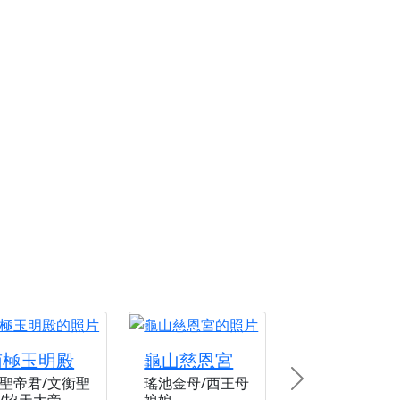
回憶
忘。
南極玉明殿
龜山慈恩宮
聖帝君/文衡聖
瑤池金母/西王母
Next
/協天大帝
娘娘