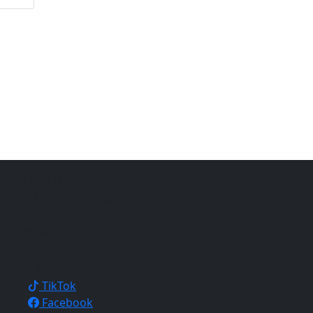
仍須注意自身平安。
銷與網站開發經驗，致力於幫
地的信仰與文化。
相關連結
TikTok
Facebook