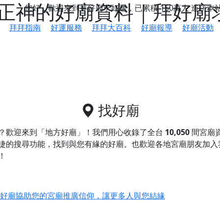
正神的好廟資料｜拜好廟
您好，歡迎來到拜好廟求好運，已累積
150萬人
造訪本
拜拜指南
好運服務
拜拜大百科
好廟報導
好廟活動
找好廟
？歡迎來到「地方好廟」！我們用心收錄了全台
10,050
間宮廟
捷的搜尋功能，找到與您有緣的好廟。
也歡迎各地宮廟朋友加入
！
鄉 池和宮】 贊助支持我們推廣台灣民俗宗教文化
好廟協助您的宮廟推廣信仰，讓更多人與您結緣
會】丙午年最Chill的神級會香之旅，這不只是一場宗教盛事，