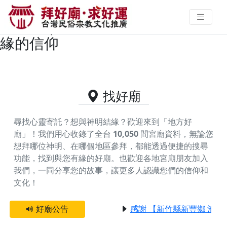
苗栗縣頭份市主神為三官大帝的好
廟資料｜拜好廟求好運 找到與您有
緣的信仰
找好廟
尋找心靈寄託？想與神明結緣？歡迎來到「地方好
廟」！我們用心收錄了全台
10,050
間宮廟資料，無論您
想拜哪位神明、在哪個地區參拜，都能透過便捷的搜尋
功能，找到與您有緣的好廟。
也歡迎各地宮廟朋友加入
我們，一同分享您的故事，讓更多人認識您們的信仰和
文化！
好廟公告
感謝 【新竹縣新豐鄉 池和