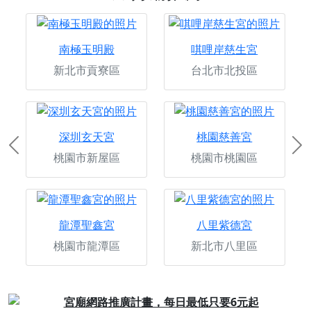
南極玉明殿
唭哩岸慈生宮
新北市貢寮區
台北市北投區
深圳玄天宮
桃園慈善宮
Previous
Ne
桃園市新屋區
桃園市桃園區
龍潭聖鑫宮
八里紫德宮
桃園市龍潭區
新北市八里區