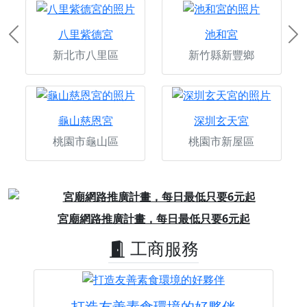
八里紫德宮
池和宮
Previous
Ne
新北市八里區
新竹縣新豐鄉
龜山慈恩宮
深圳玄天宮
桃園市龜山區
桃園市新屋區
Previous
Next
宮廟網路推廣計畫，每日最低只要6元起
工商服務
打造友善素食環境的好夥伴