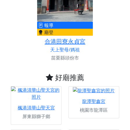
報導
廟登
合港田寮永貞宮
天上聖母/媽祖
苗栗縣頭份市
好廟推薦
龍潭聖鑫宮
楓港清華山聖天宮
桃園市龍潭區
屏東縣獅子鄉