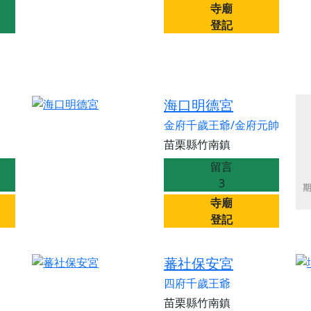
寺廟
登記
海口明德宮
金府千歲王爺/金府元帥
苗栗縣竹南鎮
留言
3
寺廟
登記
蕃社保安宮
四府千歲王爺
苗栗縣竹南鎮