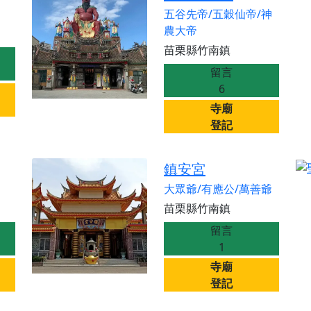
加入我們LINE官方帳號，讓我們協助您的廟宇推廣。
五谷先帝/五穀仙帝/神
廟宇的參拜體驗，推廣您的信仰
農大帝
苗栗縣竹南鎮
留言
6
寺廟
登記
鎮安宮
大眾爺/有應公/萬善爺
苗栗縣竹南鎮
留言
1
寺廟
登記