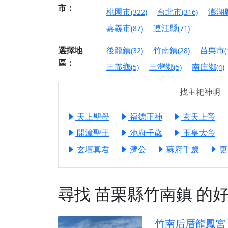
【屏東縣獅子鄉 楓
市：
桃園市
台北市
澎湖
(322)
(316)
終追遠、廣植福田
嘉義市
連江縣
(87)
(71)
【桃園市 桃園蓮華
願平安順遂的慈悲心
選擇地
後龍鎮
竹南鎮
苗栗市
(32)
(28)
(
【桃園龜山 慈恩宮
區：
三義鄉
三灣鄉
南庄鄉
(5)
(5)
(4)
【新北貢寮 南極玉
下善緣。
找主祀神明
【桃園慈善宮(天公
是「超級加倍」！
天上聖母
福德正神
玄天上帝
【台北北投 福慶宮
開漳聖王
池府千歲
玉皇大帝
【桃園龜山 慈恩宮
玄壇真君
濟公
蘇府千歲
更
【桃園龜山 慈恩宮
【新北八里 紫德宮
尋找
苗栗縣竹南鎮
的好
【台北北投金虎爺會
【新北八里 紫德宮
竹南后厝龍鳳宮