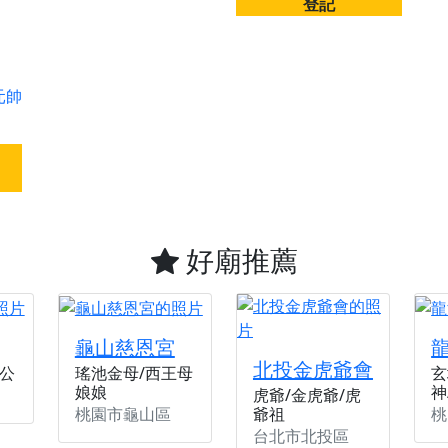
登記
元帥
好廟推薦
龜山慈恩宮
北投金虎爺會
公
瑤池金母/西王母
玄
娘娘
神
虎爺/金虎爺/虎
桃園市龜山區
桃
爺祖
台北市北投區