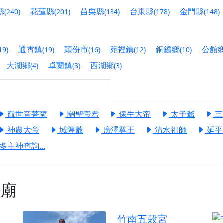
港清華山聖天宮】驪山母娘聖誕暨中元普渡大法會，誠邀十方善
縣
花蓮縣
苗栗縣
台東縣
金門縣
(240)
(201)
(184)
(178)
(148)
寺】盂蘭盆中元報恩法會，這場法會不只是超薦與普渡，更是一
意。
通霄鎮
頭份市
苑裡鎮
銅鑼鄉
公館
19)
(19)
(16)
(12)
(10)
】丙午年梁皇寶懺法會，一念虔誠禮寶懺，一分懺悔植福田，誠
大湖鄉
卓蘭鎮
西湖鄉
(4)
(3)
(3)
明殿】中元普渡大法會，誠摯歡迎十方善信大德隨喜贊普，為祖
廟)】中元普渡交給專業的來，省時省力又積福！「玉皇大帝 大
觀世音菩薩
關聖帝君
保生大帝
太子爺
三
】慶讚中元普渡法會，誠摯邀請十方善信大德，一同回到北投土
神農大帝
城隍爺
廣澤尊王
清水祖師
延平
】瑤池金母聖誕祝壽盛典，邀請十方善信大德蒞臨參香祝壽，同
多主神查詢...
】丙午年慶讚中元普渡法會，正是讓我們用善念與功德，迴向冥
】丙午年中元普渡讚普超薦法會，普施眾生・慎終追遠・廣植福
廟
】父親節陪爸爸一起闖關趣，邀請大小朋友一起留下珍貴的家庭
】父親節奉茶感恩活動，一杯茶，一份心意；一句感謝，一生難
竹南五穀宮