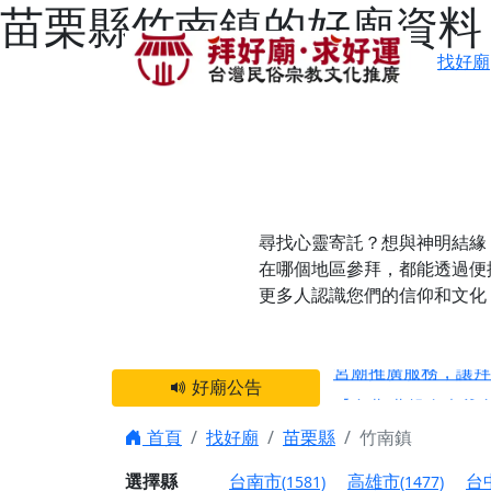
苗栗縣竹南鎮的好廟資料
找好廟
尋找心靈寄託？想與神明結緣
在哪個地區參拜，都能透過便
更多人認識您們的信仰和文化
感謝 【新竹縣新豐
宮廟推廣服務，讓拜
好廟公告
【台北 北投金虎爺
之旅」！
首頁
找好廟
苗栗縣
竹南鎮
【台北北投 唭哩岸
選擇縣
台南市
高雄市
台
(1581)
(1477)