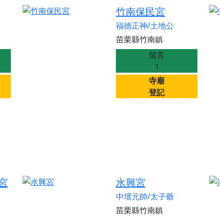
竹南保民宮
福德正神/土地公
苗栗縣竹南鎮
留言
1
寺廟
登記
宮
水興宮
中壇元帥/太子爺
苗栗縣竹南鎮