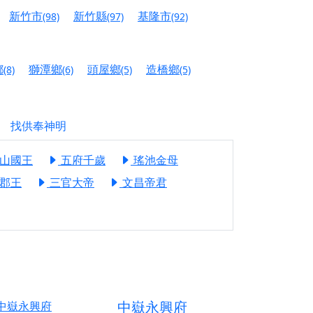
信大德，一同回到母娘慈悲座前，祈福納祥、慎
新竹市
新竹縣
基隆市
(98)
(97)
(92)
份對祖先的感恩、對親人的思念，也是為家人祈
鄉
獅潭鄉
頭屋鄉
造橋鄉
(8)
(6)
(5)
(5)
邀十方善信大德共同參與。
先親眷祈求安息，也為自身與家人累積福德、種
找供奉神明
天尊」 親自坐鎮主法！幫你累積的功德福報自然
山國王
五府千歲
瑤池金母
地公埔，祈願闔家平安、地方祥和、福運綿長。
郡王
三官大帝
文昌帝君
沐母娘慈光，共祈平安吉祥
陽兩利、闔家平安的殊勝因緣。
田
回憶
忘。
中嶽永興府