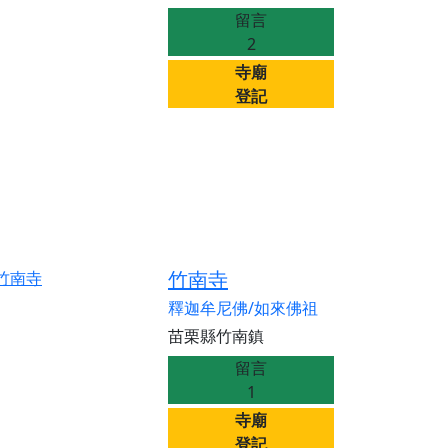
留言
2
寺廟
登記
竹南寺
釋迦牟尼佛/如來佛祖
苗栗縣竹南鎮
留言
1
寺廟
登記