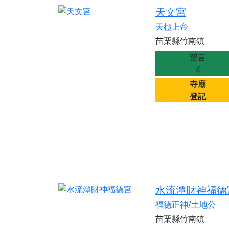
天文宮
天極上帝
苗栗縣竹南鎮
留言
4
寺廟
登記
水流潭財神福德
福德正神/土地公
苗栗縣竹南鎮