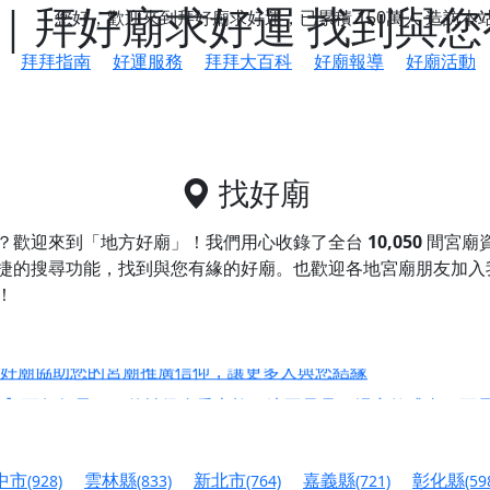
｜拜好廟求好運 找到與您
您好，歡迎來到拜好廟求好運，已累積
150萬人
造訪本
拜拜指南
好運服務
拜拜大百科
好廟報導
好廟活動
找好廟
？歡迎來到「地方好廟」！我們用心收錄了全台
10,050
間宮廟
捷的搜尋功能，找到與您有緣的好廟。
也歡迎各地宮廟朋友加入
！
鄉 池和宮】 贊助支持我們推廣台灣民俗宗教文化
好廟協助您的宮廟推廣信仰，讓更多人與您結緣
會】丙午年最Chill的神級會香之旅，這不只是一場宗教盛事，
慈生宮】慶讚中元普渡法會，誠摯邀請您一同參與，為自己與家
中市
雲林縣
新北市
嘉義縣
彰化縣
(928)
(833)
(764)
(721)
(59