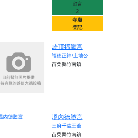
留言
2
寺廟
登記
崎頂福龍宮
福德正神/土地公
苗栗縣竹南鎮
塭內德勝宮
三府千歲王爺
苗栗縣竹南鎮