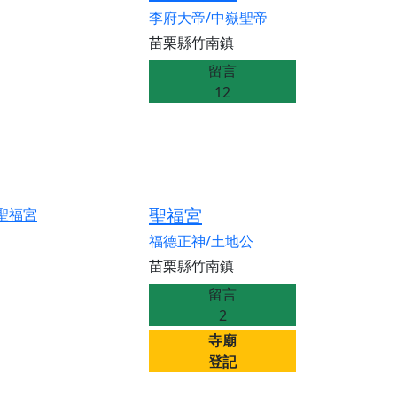
李府大帝/中嶽聖帝
苗栗縣竹南鎮
留言
12
聖福宮
福德正神/土地公
苗栗縣竹南鎮
留言
2
寺廟
登記