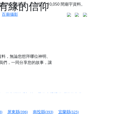
有緣的信仰
站查詢宮廟資訊，已刊登了
10,050
間廟宇資料。
百廟攝影
資料，無論您想拜哪位神明、
我們，一同分享您的故事，讓
更是一趟充滿神明加持、帶你走透透的「神級文化
人累積福德、祈求平安好運
屏東縣
南投縣
宜蘭縣
8)
(396)
(393)
(325)