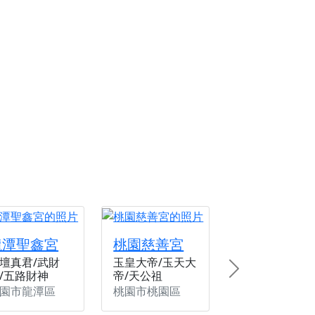
龍潭聖鑫宮
桃園慈善宮
壇真君/武財
玉皇大帝/玉天大
/五路財神
帝/天公祖
Next
園市龍潭區
桃園市桃園區