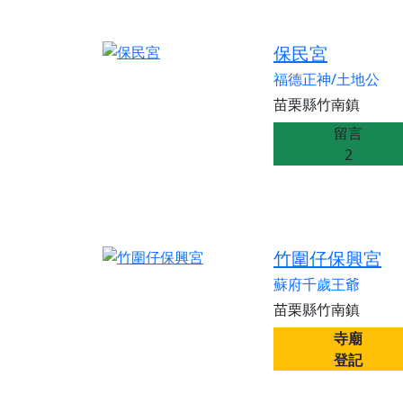
保民宮
福德正神/土地公
苗栗縣竹南鎮
留言
2
竹圍仔保興宮
蘇府千歲王爺
苗栗縣竹南鎮
寺廟
登記