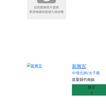
新興宮
中壇元帥/太子爺
苗栗縣竹南鎮
留言
2