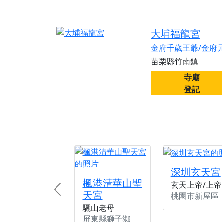
大埔福龍宮
金府千歲王爺/金府
苗栗縣竹南鎮
寺廟
登記
深圳玄天宮
楓港清華山聖
玄天上帝/上帝
天宮
Previous
桃園市新屋區
驪山老母
屏東縣獅子鄉