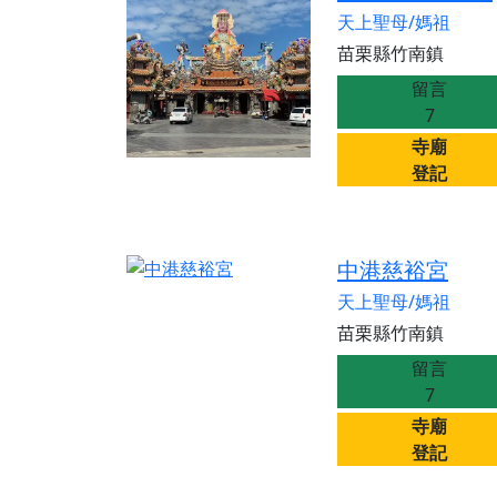
歡迎友廟長官、小編
天上聖母/媽祖
歡迎信眾分享您前往
苗栗縣竹南鎮
留言
7
寺廟
登記
中港慈裕宮
天上聖母/媽祖
苗栗縣竹南鎮
留言
7
寺廟
登記