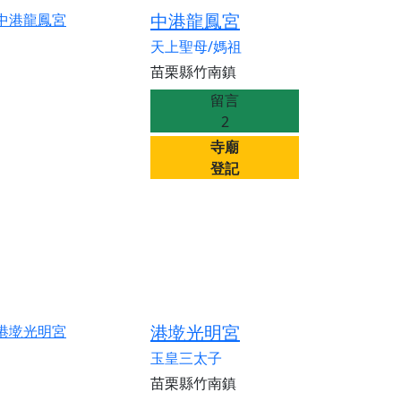
中港龍鳳宮
天上聖母/媽祖
苗栗縣竹南鎮
留言
2
寺廟
登記
港墘光明宮
玉皇三太子
苗栗縣竹南鎮