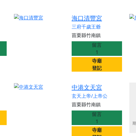
海口清豐宮
三府千歲王爺
苗栗縣竹南鎮
留言
1
寺廟
登記
中港文天宮
玄天上帝/上帝公
苗栗縣竹南鎮
留言
1
寺廟