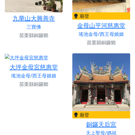
廟登
九華山大興善寺
金母山平河慈惠堂
三寶佛
瑤池金母/西王母娘娘
苗栗縣銅鑼鄉
苗栗縣銅鑼鄉
大坪金母宮慈惠堂
瑤池金母/西王母娘娘
苗栗縣銅鑼鄉
廟登
銅鑼天后宮
天上聖母/媽祖