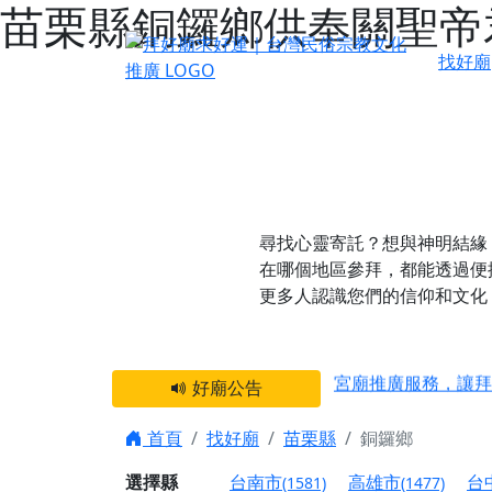
苗栗縣銅鑼鄉供奉關聖帝
找好廟
尋找心靈寄託？想與神明結緣
在哪個地區參拜，都能透過便
更多人認識您們的信仰和文化
感謝 【新竹縣新豐
宮廟推廣服務，讓拜
好廟公告
【台北 北投金虎爺
之旅」！
首頁
找好廟
苗栗縣
銅鑼鄉
【台北北投 唭哩岸
選擇縣
台南市
高雄市
台
(1581)
(1477)