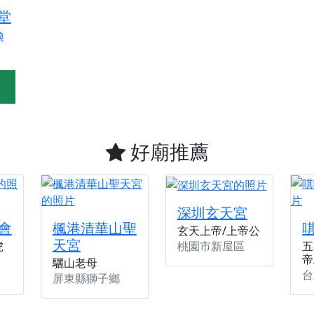
天宮】農曆七月擴大犒軍科儀，吉祥月不只有普渡祈福，也有一
堂
天宮】七娘媽聖誕祝壽慶典，誠摯邀請十方善信大德攜家帶眷前
娘
廟)】虎爺元帥 開光大典，祈求虎爺神威護持，庇佑闔家平安、
加入我們LINE官方帳號，讓我們協助您的廟宇推廣。
廟宇的參拜體驗，推廣您的信仰
好廟推薦
深圳玄天宮
會
楓港清華山聖
玄天上帝/上帝公
天宮
桃園市新屋區
虎
五
帝
驪山老母
台
屏東縣獅子鄉