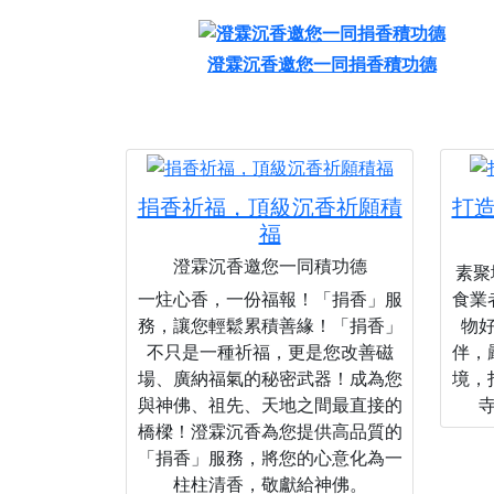
澄霖沉香邀您一同捐香積功德
捐香祈福，頂級沉香祈願積
打
福
澄霖沉香邀您一同積功德
素聚城
一炷心香，一份福報！「捐香」服
食業
務，讓您輕鬆累積善緣！「捐香」
物
不只是一種祈福，更是您改善磁
伴，
場、廣納福氣的秘密武器！成為您
境，
與神佛、祖先、天地之間最直接的
橋樑！澄霖沉香為您提供高品質的
「捐香」服務，將您的心意化為一
柱柱清香，敬獻給神佛。