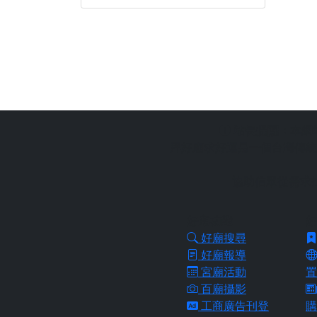
站長提醒：
本網
拜好廟求好運是一個台灣傳統
協助信眾從需求
好廟功能
好
好廟搜尋
好廟報導
宮廟活動
置
百廟攝影
工商廣告刊登
購