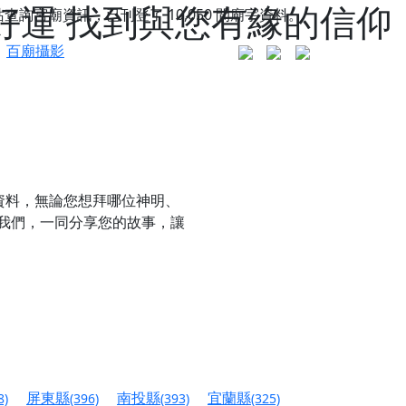
好運 找到與您有緣的信仰
站查詢宮廟資訊，已刊登了
10,050
間廟宇資料。
百廟攝影
資料，無論您想拜哪位神明、
我們，一同分享您的故事，讓
更是一趟充滿神明加持、帶你走透透的「神級文化
人累積福德、祈求平安好運
屏東縣
南投縣
宜蘭縣
8)
(396)
(393)
(325)