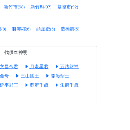
信大德，一同回到母娘慈悲座前，祈福納祥、慎
新竹市
新竹縣
基隆市
(98)
(97)
(92)
份對祖先的感恩、對親人的思念，也是為家人祈
鄉
獅潭鄉
頭屋鄉
造橋鄉
(8)
(6)
(5)
(5)
邀十方善信大德共同參與。
先親眷祈求安息，也為自身與家人累積福德、種
找供奉神明
天尊」 親自坐鎮主法！幫你累積的功德福報自然
文昌帝君
月老星君
五路財神
金母
三山國王
開漳聖王
地公埔，祈願闔家平安、地方祥和、福運綿長。
延平郡王
蘇府千歲
朱府千歲
沐母娘慈光，共祈平安吉祥
陽兩利、闔家平安的殊勝因緣。
田
回憶
忘。