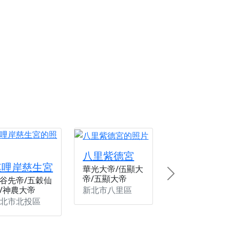
份感謝守護的虔誠心意
來參香，共同向七娘媽祝壽祈福
財運亨通、事業順遂、百邪退散。
八里紫德宮
唭哩岸慈生宮
華光大帝/伍顯大
帝/五顯大帝
Next
谷先帝/五穀仙
新北市八里區
/神農大帝
北市北投區