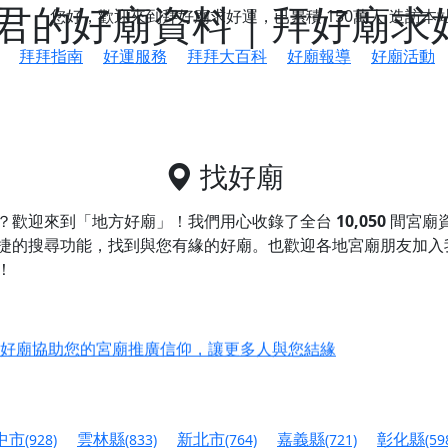
君的好廟資料｜拜好廟求
您好，歡迎來到拜好廟求好運，已累積
150萬人
造訪本
拜拜指南
好運服務
拜拜大百科
好廟報導
好廟活動
找好廟
？歡迎來到「地方好廟」！我們用心收錄了全台
10,050
間宮廟
捷的搜尋功能，找到與您有緣的好廟。
也歡迎各地宮廟朋友加入
！
鄉 池和宮】 贊助支持我們推廣台灣民俗宗教文化
好廟協助您的宮廟推廣信仰，讓更多人與您結緣
會】丙午年最Chill的神級會香之旅，這不只是一場宗教盛事，
慈生宮】慶讚中元普渡法會，誠摯邀請您一同參與，為自己與家
中市
雲林縣
新北市
嘉義縣
彰化縣
(928)
(833)
(764)
(721)
(59