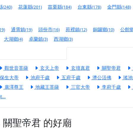
港清華山聖天宮】驪山母娘聖誕暨中元普渡大法會，誠邀十方善
縣
花蓮縣
苗栗縣
台東縣
金門縣
(240)
(201)
(184)
(178)
(148)
寺】盂蘭盆中元報恩法會，這場法會不只是超薦與普渡，更是一
意。
通霄鎮
頭份市
苑裡鎮
銅鑼鄉
公館
19)
(19)
(16)
(12)
(10)
】丙午年梁皇寶懺法會，一念虔誠禮寶懺，一分懺悔植福田，誠
大湖鄉
卓蘭鎮
西湖鄉
(4)
(3)
(3)
明殿】中元普渡大法會，誠摯歡迎十方善信大德隨喜贊普，為祖
廟)】中元普渡交給專業的來，省時省力又積福！「玉皇大帝 大
觀世音菩薩
玄天上帝
玄壇真君
關聖帝君
保生大帝
池府千歲
五府千歲
濟公活佛
瑤池
】慶讚中元普渡法會，誠摯邀請十方善信大德，一同回到北投土
廣澤尊王
地藏王菩薩
三官大帝
李府千歲
】瑤池金母聖誕祝壽盛典，邀請十方善信大德蒞臨參香祝壽，同
..
】丙午年慶讚中元普渡法會，正是讓我們用善念與功德，迴向冥
】丙午年中元普渡讚普超薦法會，普施眾生・慎終追遠・廣植福
】父親節陪爸爸一起闖關趣，邀請大小朋友一起留下珍貴的家庭
奉
關聖帝君
的好廟
】父親節奉茶感恩活動，一杯茶，一份心意；一句感謝，一生難