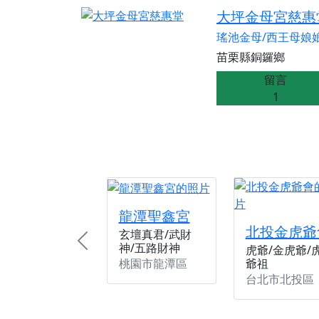
【桃園新屋 深圳玄
大坪金母宮慈惠
【桃園新屋 深圳玄
瑤池金母/西王母娘
【桃園慈善宮(天公
苗栗縣銅鑼鄉
歡迎友廟長官、小編
留言
1
歡迎信眾分享您前往
龍潭聖鑫宮
北投金虎爺
玄壇真君/武財
神/五路財神
Previous
虎爺/金虎爺/
桃園市龍潭區
爺祖
台北市北投區