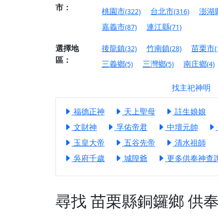
【屏東縣獅子鄉 楓
市：
桃園市
台北市
澎湖
(322)
(316)
終追遠、廣植福田
嘉義市
連江縣
(87)
(71)
【桃園市 桃園蓮華
願平安順遂的慈悲心
選擇地
後龍鎮
竹南鎮
苗栗市
(32)
(28)
(
區：
【桃園龜山 慈恩宮
三義鄉
三灣鄉
南庄鄉
(5)
(5)
(4)
【新北貢寮 南極玉
找主祀神明
下善緣。
【桃園慈善宮(天公
福德正神
天上聖母
註生娘娘
是「超級加倍」！
文財神
孚佑帝君
中壇元帥
【台北北投 福慶宮
玉皇大帝
五谷先帝
清水祖師
【桃園龜山 慈恩宮
吳府千歲
城隍爺
更多供奉神查詢.
【桃園龜山 慈恩宮
【新北八里 紫德宮
【台北北投金虎爺會
尋找
苗栗縣銅鑼鄉
供
【新北八里 紫德宮