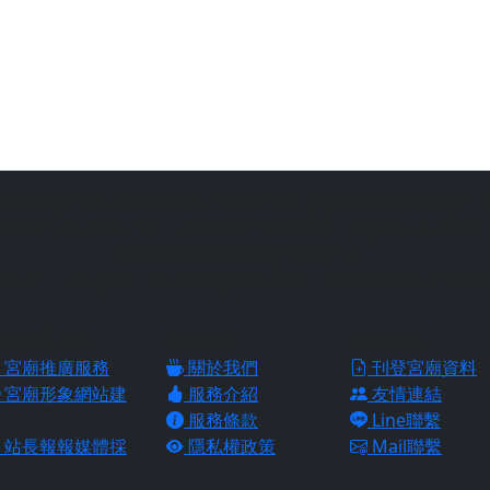
站為善意第三方臺灣民俗文化推廣平台，請信眾切勿過度迷信，
宗教文化的推廣平台，由站長陳皇杉所建置，結合過去的網路行
助各地宮廟推廣自家信仰與文化，
找到心目中的好廟，並且透過好廟的推廣，能夠更深入的了解各
廟推廣服務
網站介紹
網站服務
宮廟推廣服務
關於我們
刊登宮廟資料
宮廟形象網站建
服務介紹
友情連結
服務條款
Line聯繫
站長報報媒體採
隱私權政策
Mail聯繫