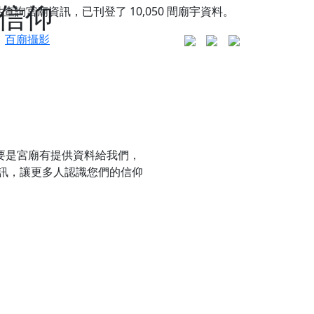
的信仰
站查詢宮廟資訊，已刊登了
10,050
間廟宇資料。
百廟攝影
只要是宮廟有提供資料給我們，
訊，讓更多人認識您們的信仰
更是一趟充滿神明加持、帶你走透透的「神級文化
人累積福德、祈求平安好運