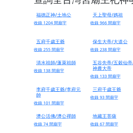
【屏東縣獅子鄉 楓
終追遠、廣植福田
福德正神/土地公
天上聖母/媽祖
【桃園市 桃園蓮華
收錄
1204
間廟宇
收錄
966
間廟宇
願平安順遂的慈悲心
【桃園龜山 慈恩宮
五府千歲王爺
保生大帝/大道公
【新北貢寮 南極玉
收錄
255
間廟宇
收錄
238
間廟宇
下善緣。
清水祖師/蓬萊祖師
五谷先帝/五穀仙帝
【桃園慈善宮(天公
神農大帝
是「超級加倍」！
收錄
138
間廟宇
收錄
133
間廟宇
【台北北投 福慶宮
李府千歲王爺/李府元
三府千歲王爺
【桃園龜山 慈恩宮
帥
收錄
93
間廟宇
【桃園龜山 慈恩宮
收錄
101
間廟宇
【新北八里 紫德宮
濟公活佛/濟公禪師
地藏王菩薩
【台北北投金虎爺會
收錄
74
間廟宇
收錄
67
間廟宇
【新北八里 紫德宮