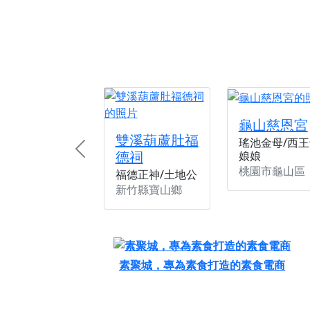
龜山慈恩宮
雙溪葫蘆肚福
瑤池金母/西王
德祠
娘娘
Previous
桃園市龜山區
福德正神/土地公
新竹縣寶山鄉
素聚城，專為素食打造的素食電商