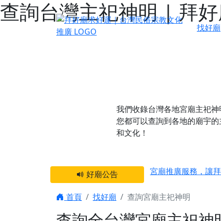
查詢台灣主祀神明 | 拜
找好廟
我們收錄台灣各地宮廟主祀神
您都可以查詢到各地的廟宇的
和文化！
感謝 【新竹縣新豐
宮廟推廣服務，讓拜
好廟公告
【台北 北投金虎爺
之旅」！
首頁
找好廟
查詢宮廟主祀神明
【台北北投 唭哩岸
查詢全台灣宮廟主祀神