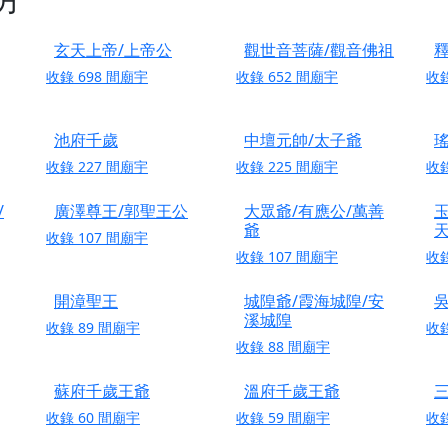
港清華山聖天宮】驪山母娘聖誕暨中元普渡大法會，誠邀十方善
玄天上帝/上帝公
觀世音菩薩/觀音佛祖
寺】盂蘭盆中元報恩法會，這場法會不只是超薦與普渡，更是一
收錄
698
間廟宇
收錄
652
間廟宇
收
意。
】丙午年梁皇寶懺法會，一念虔誠禮寶懺，一分懺悔植福田，誠
池府千歲
中壇元帥/太子爺
明殿】中元普渡大法會，誠摯歡迎十方善信大德隨喜贊普，為祖
收錄
227
間廟宇
收錄
225
間廟宇
收
/
廣澤尊王/郭聖王公
大眾爺/有應公/萬善
玉
廟)】中元普渡交給專業的來，省時省力又積福！「玉皇大帝 大
爺
收錄
107
間廟宇
收錄
107
間廟宇
收
】慶讚中元普渡法會，誠摯邀請十方善信大德，一同回到北投土
開漳聖王
城隍爺/霞海城隍/安
】瑤池金母聖誕祝壽盛典，邀請十方善信大德蒞臨參香祝壽，同
溪城隍
收錄
89
間廟宇
收
】丙午年慶讚中元普渡法會，正是讓我們用善念與功德，迴向冥
收錄
88
間廟宇
】丙午年中元普渡讚普超薦法會，普施眾生・慎終追遠・廣植福
蘇府千歲王爺
溫府千歲王爺
】父親節陪爸爸一起闖關趣，邀請大小朋友一起留下珍貴的家庭
收錄
60
間廟宇
收錄
59
間廟宇
收
】父親節奉茶感恩活動，一杯茶，一份心意；一句感謝，一生難