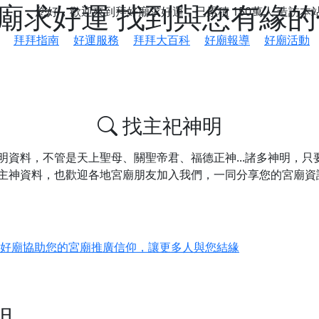
好廟求好運 找到與您有緣
您好，歡迎來到拜好廟求好運，已累積
150萬人
造訪本
拜拜指南
好運服務
拜拜大百科
好廟報導
好廟活動
找主祀神明
明資料，不管是天上聖母、關聖帝君、福德正神...諸多神明，
主神資料，
也歡迎各地宮廟朋友加入我們，一同分享您的宮廟資
鄉 池和宮】 贊助支持我們推廣台灣民俗宗教文化
好廟協助您的宮廟推廣信仰，讓更多人與您結緣
會】丙午年最Chill的神級會香之旅，這不只是一場宗教盛事，
慈生宮】慶讚中元普渡法會，誠摯邀請您一同參與，為自己與家
明