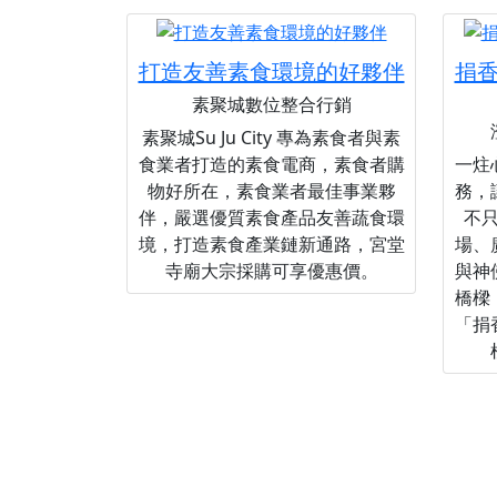
打造友善素食環境的好夥伴
捐
素聚城數位整合行銷
素聚城Su Ju City 專為素食者與素
食業者打造的素食電商，素食者購
一炷
物好所在，素食業者最佳事業夥
務，
伴，嚴選優質素食產品友善蔬食環
不
境，打造素食產業鏈新通路，宮堂
場、
寺廟大宗採購可享優惠價。
與神
橋樑
「捐