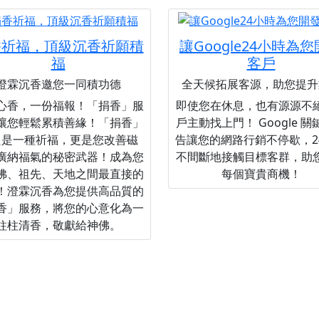
香祈福，頂級沉香祈願積
讓Google24小時為
福
客戶
澄霖沉香邀您一同積功德
全天候拓展客源，助您提升
心香，一份福報！「捐香」服
即使您在休息，也有源源不
讓您輕鬆累積善緣！「捐香」
戶主動找上門！ Google 
只是一種祈福，更是您改善磁
告讓您的網路行銷不停歇，2
廣納福氣的秘密武器！成為您
不間斷地接觸目標客群，助
佛、祖先、天地之間最直接的
每個寶貴商機！
！澄霖沉香為您提供高品質的
香」服務，將您的心意化為一
柱柱清香，敬獻給神佛。