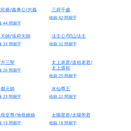
份感謝守護的虔誠心意
民爺/義勇公/忠義
三府千歲
來參香，共同向七娘媽祝壽祈福
公
收錄
42
間廟宇
財運亨通、事業順遂、百邪退散。
錄
44
間廟宇
張天師/張府天師
法主公/閭山法主
錄
33
間廟宇
收錄
32
間廟宇
西方三聖
太上老君/道祖老君/
太上道祖
錄
26
間廟宇
收錄
25
間廟宇
田都元帥
水仙尊王
錄
23
間廟宇
收錄
22
間廟宇
地母至尊/地母娘娘
太陽星君/太陽帝君
錄
19
間廟宇
收錄
18
間廟宇