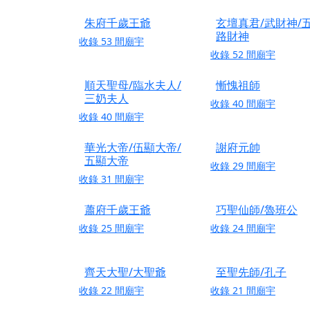
【桃園新屋 深圳玄
朱府千歲王爺
玄壇真君/武財神/
【桃園新屋 深圳玄
路財神
收錄
53
間廟宇
【桃園慈善宮(天公
收錄
52
間廟宇
歡迎友廟長官、小編
順天聖母/臨水夫人/
慚愧祖師
歡迎信眾分享您前往
三奶夫人
收錄
40
間廟宇
收錄
40
間廟宇
華光大帝/伍顯大帝/
謝府元帥
五顯大帝
收錄
29
間廟宇
收錄
31
間廟宇
蕭府千歲王爺
巧聖仙師/魯班公
收錄
25
間廟宇
收錄
24
間廟宇
齊天大聖/大聖爺
至聖先師/孔子
收錄
22
間廟宇
收錄
21
間廟宇