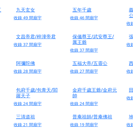
天宮】農曆七月擴大犒軍科儀，吉祥月不只有普渡祈福，也有一
五
九天玄女
五年千歲
義
天宮】七娘媽聖誕祝壽慶典，誠摯邀請十方善信大德攜家帶眷前
收錄
49
間廟宇
收錄
46
間廟宇
廟)】虎爺元帥 開光大典，祈求虎爺神威護持，庇佑闔家平安、
收
加入我們LINE官方帳號，讓我們協助您的廟宇推廣。
文昌帝君/梓潼帝君
保儀尊王/武安尊王/
廟宇的參拜體驗，推廣您的信仰
厲王爺
收錄
37
間廟宇
收
收錄
37
間廟宇
阿彌陀佛
五福大帝/五靈公
收錄
28
間廟宇
收錄
27
間廟宇
收
包府千歲/包青天/閻
金府千歲王爺/金府元
羅天子
帥
收
收錄
24
間廟宇
收錄
24
間廟宇
三清道祖
普庵祖師/普庵佛祖
收錄
21
間廟宇
收錄
19
間廟宇
收