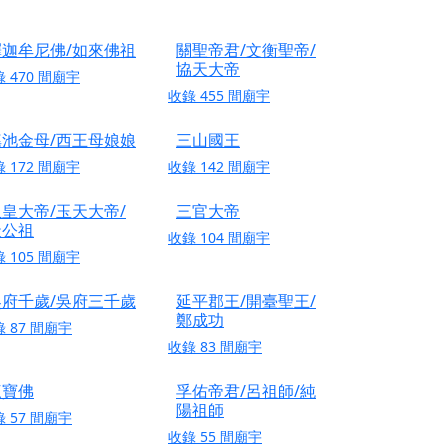
信大德，一同回到母娘慈悲座前，祈福納祥、慎
釋迦牟尼佛/如來佛祖
關聖帝君/文衡聖帝/
協天大帝
份對祖先的感恩、對親人的思念，也是為家人祈
錄
470
間廟宇
收錄
455
間廟宇
邀十方善信大德共同參與。
瑤池金母/西王母娘娘
三山國王
先親眷祈求安息，也為自身與家人累積福德、種
錄
172
間廟宇
收錄
142
間廟宇
皇大帝/玉天大帝/
三官大帝
天尊」 親自坐鎮主法！幫你累積的功德福報自然
天公祖
收錄
104
間廟宇
錄
105
間廟宇
地公埔，祈願闔家平安、地方祥和、福運綿長。
吳府千歲/吳府三千歲
延平郡王/開臺聖王/
沐母娘慈光，共祈平安吉祥
鄭成功
錄
87
間廟宇
陽兩利、闔家平安的殊勝因緣。
收錄
83
間廟宇
田
三寶佛
孚佑帝君/呂祖師/純
回憶
陽祖師
錄
57
間廟宇
忘。
收錄
55
間廟宇