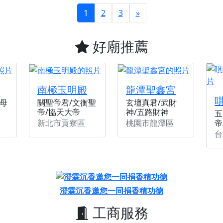
1
2
3
»
好廟推薦
南極玉明殿
龍潭聖鑫宮
母
關聖帝君/文衡聖
玄壇真君/武財
帝/協天大帝
神/五路財神
五
新北市貢寮區
桃園市龍潭區
帝
台
澄霖沉香邀您一同捐香積功德
工商服務