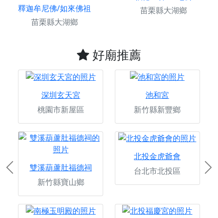
釋迦牟尼佛/如來佛祖
苗栗縣大湖鄉
苗栗縣大湖鄉
好廟推薦
深圳玄天宮
池和宮
桃園市新屋區
新竹縣新豐鄉
北投金虎爺會
雙溪葫蘆肚福德祠
台北市北投區
Previous
Ne
新竹縣寶山鄉