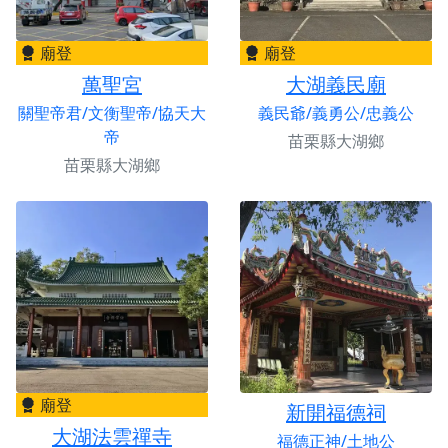
廟登
廟登
萬聖宮
大湖義民廟
關聖帝君/文衡聖帝/協天大
義民爺/義勇公/忠義公
帝
苗栗縣大湖鄉
苗栗縣大湖鄉
廟登
新開福德祠
大湖法雲禪寺
福德正神/土地公