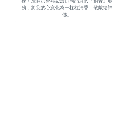
樑！澄霖沉香為您提供高品質的「捐香」服
務，將您的心意化為一柱柱清香，敬獻給神
佛。