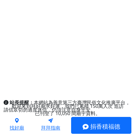
站長提醒：
本網站為善意第三方臺灣民俗文化推廣平台，
歡迎來到拜好廟求好運，我們已累積
150萬人次
造訪
請信眾切勿過度迷信，仍須注意自身平安。
已刊登了
10,050
間廟宇資料。
捐香積福德
找好廟
拜拜指南