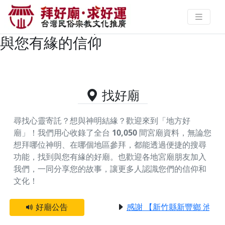
苗栗縣頭份市主神為中壇元帥/太子
爺的好廟資料｜拜好廟求好運 找到
與您有緣的信仰
找好廟
尋找心靈寄託？想與神明結緣？歡迎來到「地方好
廟」！我們用心收錄了全台
10,050
間宮廟資料，無論您
想拜哪位神明、在哪個地區參拜，都能透過便捷的搜尋
功能，找到與您有緣的好廟。
也歡迎各地宮廟朋友加入
我們，一同分享您的故事，讓更多人認識您們的信仰和
文化！
好廟公告
感謝 【新竹縣新豐鄉 池和