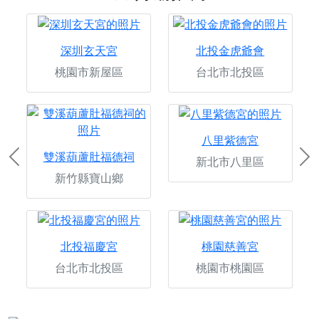
深圳玄天宮
北投金虎爺會
桃園市新屋區
台北市北投區
八里紫德宮
雙溪葫蘆肚福德祠
新北市八里區
Previous
Ne
新竹縣寶山鄉
北投福慶宮
桃園慈善宮
台北市北投區
桃園市桃園區