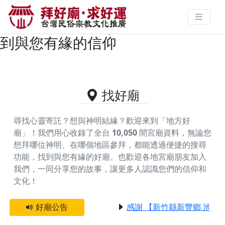
苗栗縣頭份市主神為清水祖師/蓬萊
祖師的好廟資料｜拜好廟求好運 找
到與您有緣的信仰
找好廟
尋找心靈寄託？想與神明結緣？歡迎來到「地方好
廟」！我們用心收錄了全台
10,050
間宮廟資料，無論您
想拜哪位神明、在哪個地區參拜，都能透過便捷的搜尋
功能，找到與您有緣的好廟。
也歡迎各地宮廟朋友加入
我們，一同分享您的故事，讓更多人認識您們的信仰和
文化！
好廟公告
感謝 【新竹縣新豐鄉 池和