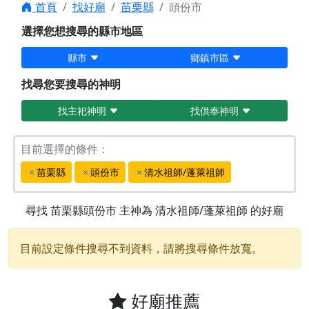
首頁
找好廟
苗栗縣
頭份市
選擇您想搜尋的縣市地區
縣市
鄉鎮市區
找尋您要搜尋的神明
找主祀神明
找供奉神明
目前選擇的條件：
苗栗縣
頭份市
清水祖師/蓬萊祖師
尋找
苗栗縣頭份市
主神為
清水祖師/蓬萊祖師
的好廟
目前設定條件搜尋不到資料，請將搜尋條件放寬。
好廟推薦