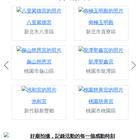
八里紫德宮
南極玉明殿
新北市八里區
新北市貢寮區
龜山慈恩宮
龍潭聖鑫宮
Previous
Ne
桃園市龜山區
桃園市龍潭區
池和宮
桃園慈善宮
新竹縣新豐鄉
桃園市桃園區