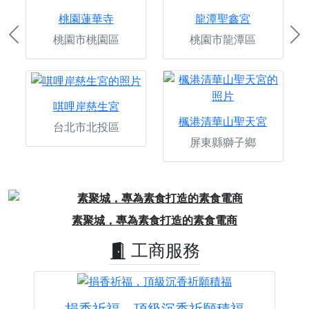
桃園蓮華寺
龍潭聖鑫宮
桃園市桃園區
桃園市龍潭區
Previous
Ne
唭哩岸慈生宮
楓港清華山聖天宮
台北市北投區
屏東縣獅子鄉
Previous
Next
素聚城，專為素食打造的素食電商
工商服務
捐香祈福，頂級沉香祈願積福