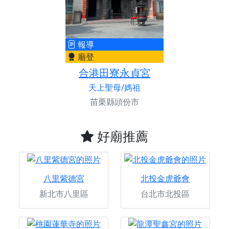
報導
廟登
合港田寮永貞宮
天上聖母/媽祖
苗栗縣頭份市
好廟推薦
八里紫德宮
北投金虎爺會
新北市八里區
台北市北投區