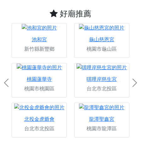
好廟推薦
池和宮
龜山慈恩宮
新竹縣新豐鄉
桃園市龜山區
桃園蓮華寺
唭哩岸慈生宮
Previous
Ne
桃園市桃園區
台北市北投區
北投金虎爺會
龍潭聖鑫宮
台北市北投區
桃園市龍潭區