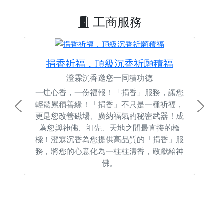
工商服務
捐香祈福，頂級沉香祈願積福
澄霖沉香邀您一同積功德
一炷心香，一份福報！「捐香」服務，讓您
輕鬆累積善緣！「捐香」不只是一種祈福，
Previous
Next
更是您改善磁場、廣納福氣的秘密武器！成
為您與神佛、祖先、天地之間最直接的橋
樑！澄霖沉香為您提供高品質的「捐香」服
務，將您的心意化為一柱柱清香，敬獻給神
佛。