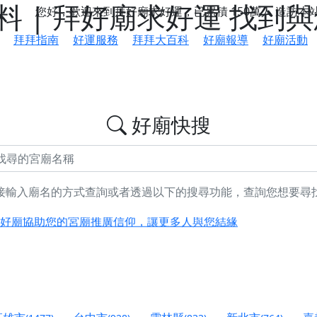
 | 拜好廟求好運 找到
您好，歡迎來到拜好廟求好運，已累積
150萬人
造訪本
拜拜指南
好運服務
拜拜大百科
好廟報導
好廟活動
好廟快搜
接輸入廟名的方式查詢或者透過以下的搜尋功能，查詢您想要尋
鄉 池和宮】 贊助支持我們推廣台灣民俗宗教文化
好廟協助您的宮廟推廣信仰，讓更多人與您結緣
會】丙午年最Chill的神級會香之旅，這不只是一場宗教盛事，
慈生宮】慶讚中元普渡法會，誠摯邀請您一同參與，為自己與家
港清華山聖天宮】驪山母娘聖誕暨中元普渡大法會，誠邀十方善