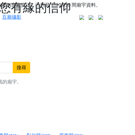
與您有緣的信仰
站查詢宮廟資訊，已刊登了
10,050
間廟宇資料。
百廟攝影
搜尋
找的廟宇。
更是一趟充滿神明加持、帶你走透透的「神級文化
人累積福德、祈求平安好運
信大德，一同回到母娘慈悲座前，祈福納祥、慎