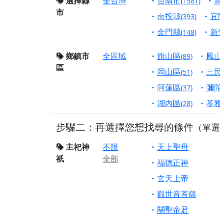
終追遠、廣植福田
選擇縣
全台灣
台南市
(1581)
市
【桃園市 桃園蓮華
南投縣
宜
(393)
願平安順遂的慈悲心
金門縣
新
(148)
【桃園龜山 慈恩宮
鄉鎮市
全區域
旗山區
鳳
(89)
【新北貢寮 南極玉
區
下善緣。
岡山區
三
(51)
【桃園慈善宮(天公
阿蓮區
彌
(37)
是「超級加倍」！
湖內區
苓
(28)
【台北北投 福慶宮
步驟二：再選擇您想找尋的條件
（單選
【桃園龜山 慈恩宮
【桃園龜山 慈恩宮
主祀神
不限
天上聖母
祇
全部
【新北八里 紫德宮
福德正神
【台北北投金虎爺會
玄天上帝
【新北八里 紫德宮
觀世音菩薩
【桃園新屋 深圳玄
關聖帝君