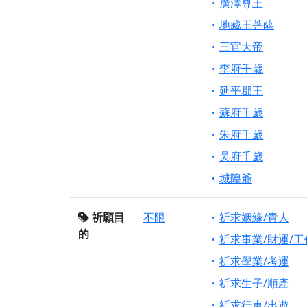
廣澤尊王
地藏王菩薩
三官大帝
李府千歲
延平郡王
蘇府千歲
朱府千歲
吳府千歲
城隍爺
祈願目
不限
祈求姻緣/貴人
的
祈求事業/財運/工
祈求學業/考運
祈求生子/順產
祈求行車/出遊