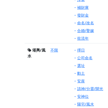
補財庫
發財金
命名/改名
合婚/娶嫁
批流年
堪輿/風
不限
擇日
水
公司命名
選址
動土
安座
請神/分靈/開光
安神位
陽宅/風水