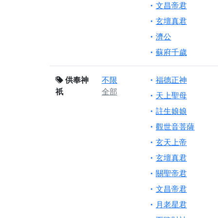
文昌帝君
玄壇真君
濟公
蘇府千歲
供奉神
不限
福德正神
祇
全部
天上聖母
註生娘娘
觀世音菩薩
玄天上帝
玄壇真君
關聖帝君
文昌帝君
月老星君