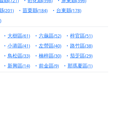
義縣
彰化縣
屏東縣
(721)
(598)
(396)
份對祖先的感恩、對親人的思念，也是為家人祈
縣
苗栗縣
台東縣
(201)
(184)
(178)
)
邀十方善信大德共同參與。
大樹區
六龜區
梓官區
(61)
(52)
(51)
先親眷祈求安息，也為自身與家人累積福德、種
小港區
左營區
路竹區
(41)
(40)
(38)
天尊」 親自坐鎮主法！幫你累積的功德福報自然
鳥松區
楠梓區
茄萣區
(33)
(30)
(29)
新興區
前金區
那瑪夏區
(14)
(9)
(1)
地公埔，祈願闔家平安、地方祥和、福運綿長。
沐母娘慈光，共祈平安吉祥
陽兩利、闔家平安的殊勝因緣。
田
回憶
忘。
份感謝守護的虔誠心意