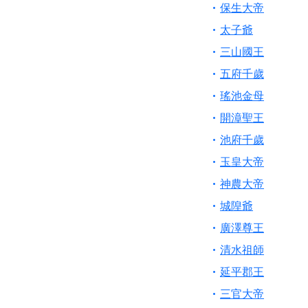
【桃園新屋 深圳玄
保生大帝
【桃園慈善宮(天公
太子爺
歡迎友廟長官、小編
三山國王
歡迎信眾分享您前往
五府千歲
瑤池金母
開漳聖王
池府千歲
玉皇大帝
神農大帝
城隍爺
廣澤尊王
清水祖師
延平郡王
三官大帝