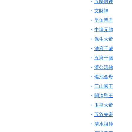
五路財神
文財神
孚佑帝君
中壇元帥
保生大帝
池府千歲
五府千歲
濟公活佛
瑤池金母
三山國王
開漳聖王
玉皇大帝
五谷先帝
清水祖師