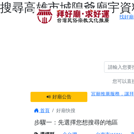
搜尋高雄市城隍爺廟宇資料
找好廟
您可以直
感謝 【新竹縣新豐
宮廟推廣服務，讓拜
好廟公告
【台北 北投金虎爺
之旅」！
首頁
好廟快搜
【台北北投 唭哩岸
步驟一：先選擇您想搜尋的地區
【屏東縣獅子鄉 楓