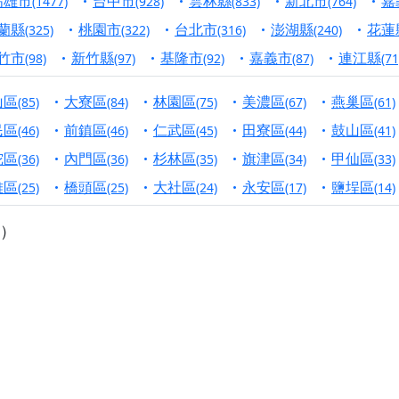
高雄市
台中市
雲林縣
新北市
嘉
(1477)
(928)
(833)
(764)
寺】盂蘭盆中元報恩法會，這場法會不只是超薦與普渡，更是一
蘭縣
桃園市
台北市
澎湖縣
花蓮
(325)
(322)
(316)
(240)
意。
竹市
新竹縣
基隆市
嘉義市
連江縣
(98)
(97)
(92)
(87)
(71
】丙午年梁皇寶懺法會，一念虔誠禮寶懺，一分懺悔植福田，誠
山區
大寮區
林園區
美濃區
燕巢區
(85)
(84)
(75)
(67)
(61)
明殿】中元普渡大法會，誠摯歡迎十方善信大德隨喜贊普，為祖
民區
前鎮區
仁武區
田寮區
鼓山區
(46)
(46)
(45)
(44)
(41)
廟)】中元普渡交給專業的來，省時省力又積福！「玉皇大帝 大
陀區
內門區
杉林區
旗津區
甲仙區
(36)
(36)
(35)
(34)
(33)
雅區
橋頭區
大社區
永安區
鹽埕區
(25)
(25)
(24)
(17)
(14)
】慶讚中元普渡法會，誠摯邀請十方善信大德，一同回到北投土
）
】瑤池金母聖誕祝壽盛典，邀請十方善信大德蒞臨參香祝壽，同
】丙午年慶讚中元普渡法會，正是讓我們用善念與功德，迴向冥
】丙午年中元普渡讚普超薦法會，普施眾生・慎終追遠・廣植福
】父親節陪爸爸一起闖關趣，邀請大小朋友一起留下珍貴的家庭
】父親節奉茶感恩活動，一杯茶，一份心意；一句感謝，一生難
天宮】農曆七月擴大犒軍科儀，吉祥月不只有普渡祈福，也有一