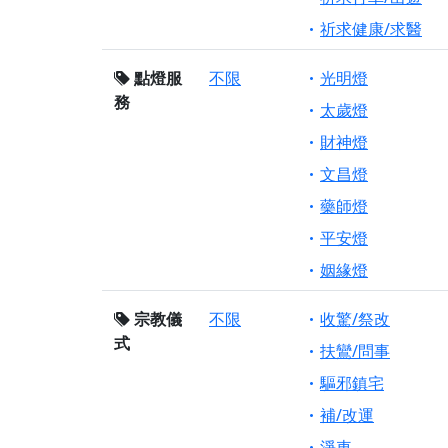
祈求健康/求醫
點燈服
不限
光明燈
務
太歲燈
財神燈
文昌燈
藥師燈
平安燈
姻緣燈
宗教儀
不限
收驚/祭改
式
扶鸞/問事
驅邪鎮宅
補/改運
淨車