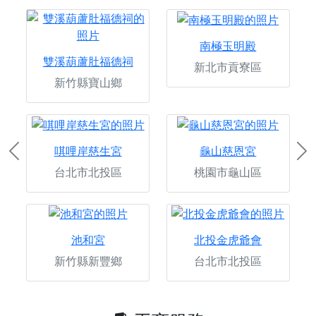
南極玉明殿
雙溪葫蘆肚福德祠
新北市貢寮區
新竹縣寶山鄉
唭哩岸慈生宮
龜山慈恩宮
Previous
Ne
台北市北投區
桃園市龜山區
池和宮
北投金虎爺會
新竹縣新豐鄉
台北市北投區