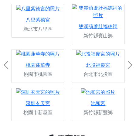
八里紫德宮
雙溪葫蘆肚福德祠
新北市八里區
新竹縣寶山鄉
桃園蓮華寺
北投福慶宮
Previous
Ne
桃園市桃園區
台北市北投區
深圳玄天宮
池和宮
桃園市新屋區
新竹縣新豐鄉