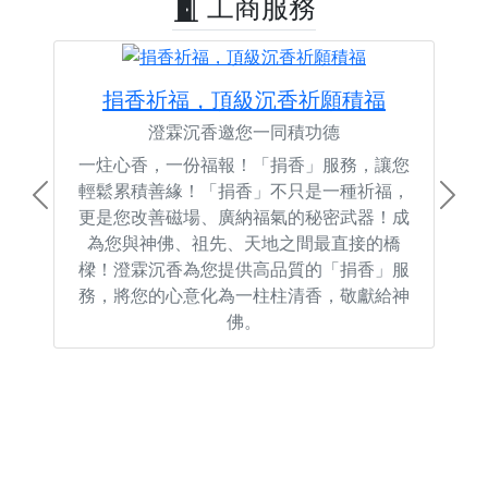
工商服務
捐香祈福，頂級沉香祈願積福
澄霖沉香邀您一同積功德
一炷心香，一份福報！「捐香」服務，讓您
輕鬆累積善緣！「捐香」不只是一種祈福，
Previous
Next
更是您改善磁場、廣納福氣的秘密武器！成
為您與神佛、祖先、天地之間最直接的橋
樑！澄霖沉香為您提供高品質的「捐香」服
務，將您的心意化為一柱柱清香，敬獻給神
佛。