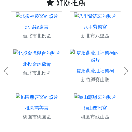
好廟推薦
北投福慶宮
八里紫德宮
台北市北投區
新北市八里區
北投金虎爺會
雙溪葫蘆肚福德祠
台北市北投區
Previous
Ne
新竹縣寶山鄉
桃園慈善宮
龜山慈恩宮
桃園市桃園區
桃園市龜山區