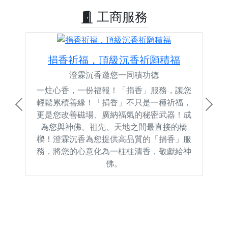
工商服務
捐香祈福，頂級沉香祈願積福
澄霖沉香邀您一同積功德
一炷心香，一份福報！「捐香」服務，讓您
輕鬆累積善緣！「捐香」不只是一種祈福，
Previous
Next
更是您改善磁場、廣納福氣的秘密武器！成
為您與神佛、祖先、天地之間最直接的橋
樑！澄霖沉香為您提供高品質的「捐香」服
務，將您的心意化為一柱柱清香，敬獻給神
佛。