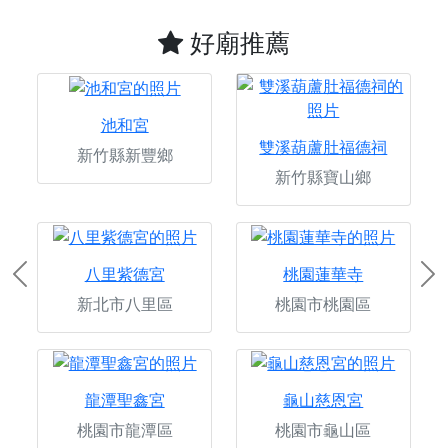
好廟推薦
池和宮
雙溪葫蘆肚福德祠
新竹縣新豐鄉
新竹縣寶山鄉
八里紫德宮
桃園蓮華寺
Previous
Ne
新北市八里區
桃園市桃園區
龍潭聖鑫宮
龜山慈恩宮
桃園市龍潭區
桃園市龜山區