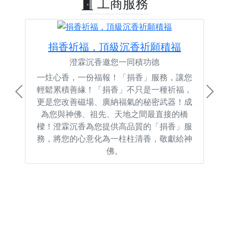
工商服務
捐香祈福，頂級沉香祈願積福
澄霖沉香邀您一同積功德
一炷心香，一份福報！「捐香」服務，讓您
輕鬆累積善緣！「捐香」不只是一種祈福，
Previous
Next
更是您改善磁場、廣納福氣的秘密武器！成
為您與神佛、祖先、天地之間最直接的橋
樑！澄霖沉香為您提供高品質的「捐香」服
務，將您的心意化為一柱柱清香，敬獻給神
佛。