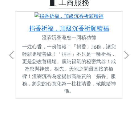
工商服務
捐香祈福，頂級沉香祈願積福
澄霖沉香邀您一同積功德
一炷心香，一份福報！「捐香」服務，讓您
輕鬆累積善緣！「捐香」不只是一種祈福，
Previous
Next
更是您改善磁場、廣納福氣的秘密武器！成
為您與神佛、祖先、天地之間最直接的橋
樑！澄霖沉香為您提供高品質的「捐香」服
務，將您的心意化為一柱柱清香，敬獻給神
佛。