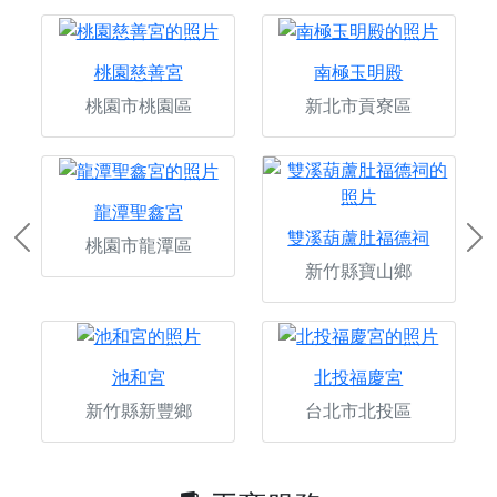
桃園慈善宮
南極玉明殿
桃園市桃園區
新北市貢寮區
龍潭聖鑫宮
雙溪葫蘆肚福德祠
桃園市龍潭區
Previous
Ne
新竹縣寶山鄉
池和宮
北投福慶宮
新竹縣新豐鄉
台北市北投區