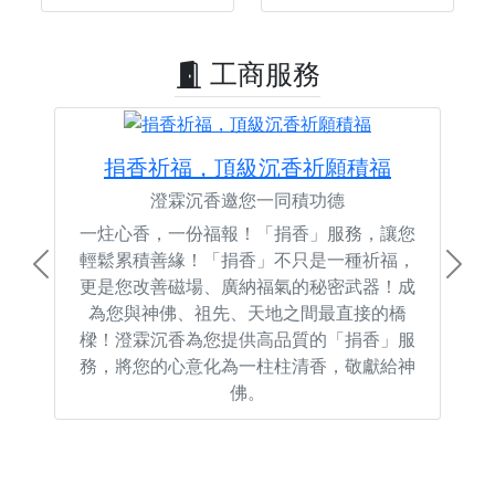
工商服務
捐香祈福，頂級沉香祈願積福
澄霖沉香邀您一同積功德
一炷心香，一份福報！「捐香」服務，讓您
輕鬆累積善緣！「捐香」不只是一種祈福，
Previous
Next
更是您改善磁場、廣納福氣的秘密武器！成
為您與神佛、祖先、天地之間最直接的橋
樑！澄霖沉香為您提供高品質的「捐香」服
務，將您的心意化為一柱柱清香，敬獻給神
佛。