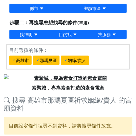
縣市
鄉鎮市區
步驟二：再搜尋您想找尋的條件
(單選)
找神明
目的找
找服務
目前選擇的條件：
高雄市
那瑪夏區
姻緣/貴人
Previous
Next
素聚城，專為素食打造的素食電商
搜尋
高雄市那瑪夏區祈求姻緣/貴人
的宮
廟資料
目前設定條件搜尋不到資料，請將搜尋條件放寬。