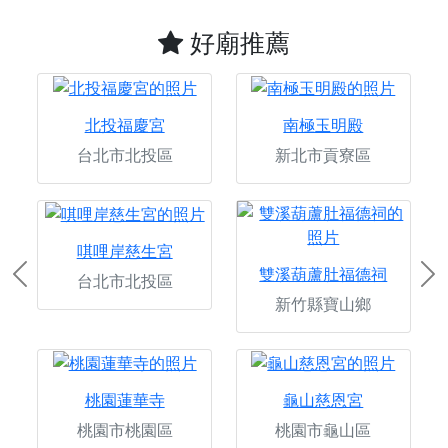
好廟推薦
北投福慶宮
南極玉明殿
台北市北投區
新北市貢寮區
唭哩岸慈生宮
雙溪葫蘆肚福德祠
台北市北投區
Previous
Ne
新竹縣寶山鄉
桃園蓮華寺
龜山慈恩宮
桃園市桃園區
桃園市龜山區