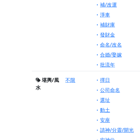
補/改運
淨車
補財庫
發財金
命名/改名
合婚/娶嫁
批流年
堪輿/風
不限
擇日
水
公司命名
選址
動土
安座
請神/分靈/開光