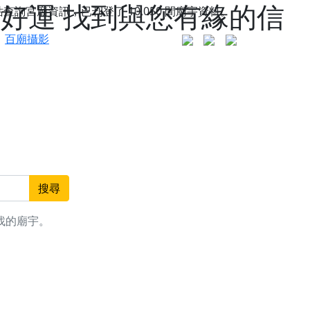
求好運 找到與您有緣的信
站查詢宮廟資訊，已刊登了
10,050
間廟宇資料。
百廟攝影
搜尋
找的廟宇。
更是一趟充滿神明加持、帶你走透透的「神級文化
人累積福德、祈求平安好運