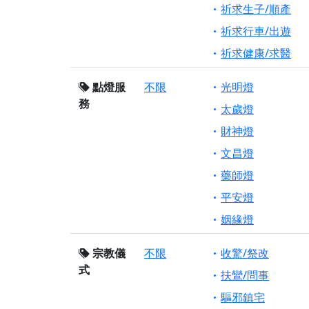
祈求生子/順產
祈求行車/出遊
祈求健康/求醫
點燈服
不限
光明燈
務
太歲燈
財神燈
文昌燈
藥師燈
平安燈
姻緣燈
宗教儀
不限
收驚/祭改
式
扶鸞/問事
驅邪鎮宅