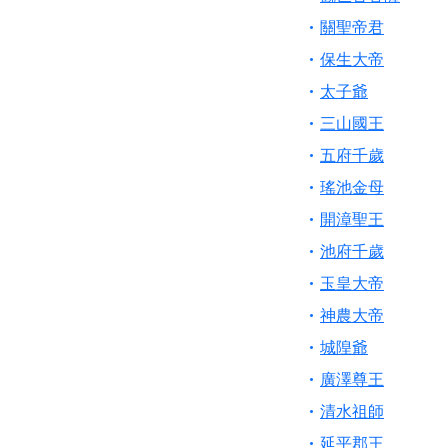
【桃園新屋 深圳玄
關聖帝君
【桃園新屋 深圳玄
保生大帝
【桃園慈善宮(天公
太子爺
歡迎友廟長官、小編
三山國王
歡迎信眾分享您前往
五府千歲
瑤池金母
開漳聖王
池府千歲
玉皇大帝
神農大帝
城隍爺
廣澤尊王
清水祖師
延平郡王