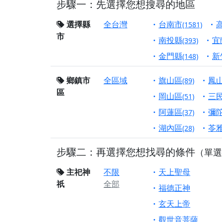
步驟一：先選擇您想搜尋的地區
【屏東縣獅子鄉 楓
終追遠、廣植福田
選擇縣
全台灣
台南市
(1581)
市
【桃園市 桃園蓮華
南投縣
宜
(393)
願平安順遂的慈悲心
金門縣
新
(148)
【桃園龜山 慈恩宮
鄉鎮市
全區域
旗山區
鳳
(89)
【新北貢寮 南極玉
區
下善緣。
岡山區
三
(51)
【桃園慈善宮(天公
阿蓮區
彌
(37)
是「超級加倍」！
湖內區
苓
(28)
【台北北投 福慶宮
步驟二：再選擇您想找尋的條件
（單選
【桃園龜山 慈恩宮
【桃園龜山 慈恩宮
主祀神
不限
天上聖母
祇
全部
【新北八里 紫德宮
福德正神
【台北北投金虎爺會
玄天上帝
【新北八里 紫德宮
觀世音菩薩