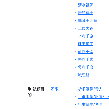
清水祖師
廣澤尊王
地藏王菩薩
三官大帝
李府千歲
延平郡王
蘇府千歲
朱府千歲
吳府千歲
城隍爺
祈願目
不限
祈求姻緣/貴人
的
祈求事業/財運/工
祈求學業/考運