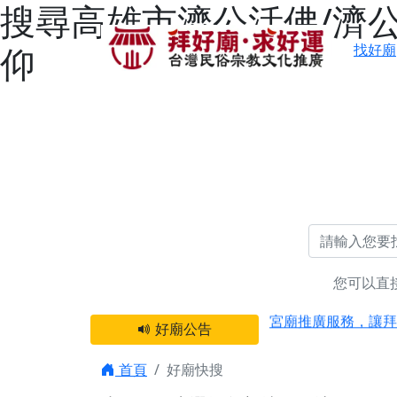
搜尋高雄市濟公活佛/濟公
仰
找好廟
您可以直
感謝 【新竹縣新豐
宮廟推廣服務，讓拜
好廟公告
【台北 北投金虎爺
之旅」！
首頁
好廟快搜
【台北北投 唭哩岸