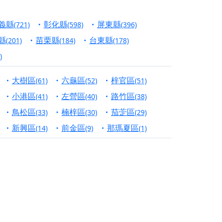
信大德，一同回到母娘慈悲座前，祈福納祥、慎
義縣
彰化縣
屏東縣
(721)
(598)
(396)
份對祖先的感恩、對親人的思念，也是為家人祈
縣
苗栗縣
台東縣
(201)
(184)
(178)
)
邀十方善信大德共同參與。
大樹區
六龜區
梓官區
(61)
(52)
(51)
先親眷祈求安息，也為自身與家人累積福德、種
小港區
左營區
路竹區
(41)
(40)
(38)
天尊」 親自坐鎮主法！幫你累積的功德福報自然
鳥松區
楠梓區
茄萣區
(33)
(30)
(29)
新興區
前金區
那瑪夏區
(14)
(9)
(1)
地公埔，祈願闔家平安、地方祥和、福運綿長。
沐母娘慈光，共祈平安吉祥
陽兩利、闔家平安的殊勝因緣。
田
回憶
忘。