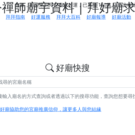
禪師廟宇資料 | 拜好廟
您好，歡迎來到拜好廟求好運，已累積
150萬人
造訪本
拜拜指南
好運服務
拜拜大百科
好廟報導
好廟活動
好廟快搜
接輸入廟名的方式查詢或者透過以下的搜尋功能，查詢您想要尋
鄉 池和宮】 贊助支持我們推廣台灣民俗宗教文化
好廟協助您的宮廟推廣信仰，讓更多人與您結緣
會】丙午年最Chill的神級會香之旅，這不只是一場宗教盛事，
慈生宮】慶讚中元普渡法會，誠摯邀請您一同參與，為自己與家