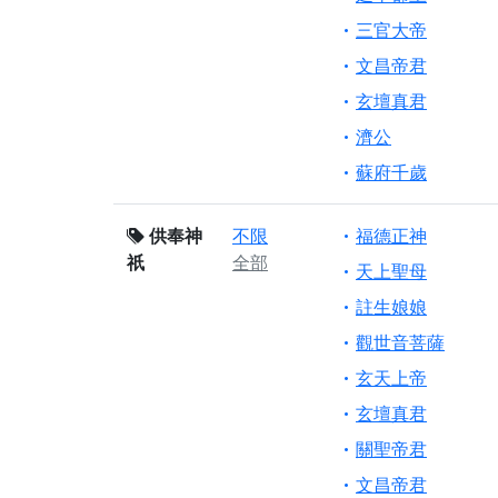
三官大帝
文昌帝君
玄壇真君
濟公
蘇府千歲
供奉神
不限
福德正神
祇
全部
天上聖母
註生娘娘
觀世音菩薩
玄天上帝
玄壇真君
關聖帝君
文昌帝君