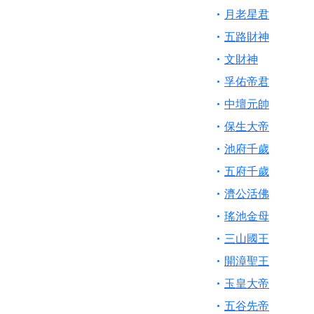
月老星君
五路財神
文財神
孚佑帝君
中壇元帥
保生大帝
池府千歲
五府千歲
濟公活佛
瑤池金母
三山國王
開漳聖王
玉皇大帝
五谷先帝