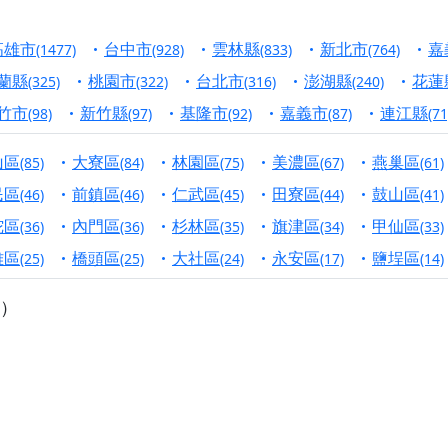
港清華山聖天宮】驪山母娘聖誕暨中元普渡大法會，誠邀十方善
高雄市
台中市
雲林縣
新北市
嘉
(1477)
(928)
(833)
(764)
寺】盂蘭盆中元報恩法會，這場法會不只是超薦與普渡，更是一
蘭縣
桃園市
台北市
澎湖縣
花蓮
(325)
(322)
(316)
(240)
意。
竹市
新竹縣
基隆市
嘉義市
連江縣
(98)
(97)
(92)
(87)
(71
】丙午年梁皇寶懺法會，一念虔誠禮寶懺，一分懺悔植福田，誠
山區
大寮區
林園區
美濃區
燕巢區
(85)
(84)
(75)
(67)
(61)
明殿】中元普渡大法會，誠摯歡迎十方善信大德隨喜贊普，為祖
民區
前鎮區
仁武區
田寮區
鼓山區
(46)
(46)
(45)
(44)
(41)
廟)】中元普渡交給專業的來，省時省力又積福！「玉皇大帝 大
陀區
內門區
杉林區
旗津區
甲仙區
(36)
(36)
(35)
(34)
(33)
雅區
橋頭區
大社區
永安區
鹽埕區
(25)
(25)
(24)
(17)
(14)
】慶讚中元普渡法會，誠摯邀請十方善信大德，一同回到北投土
）
】瑤池金母聖誕祝壽盛典，邀請十方善信大德蒞臨參香祝壽，同
】丙午年慶讚中元普渡法會，正是讓我們用善念與功德，迴向冥
】丙午年中元普渡讚普超薦法會，普施眾生・慎終追遠・廣植福
】父親節陪爸爸一起闖關趣，邀請大小朋友一起留下珍貴的家庭
】父親節奉茶感恩活動，一杯茶，一份心意；一句感謝，一生難