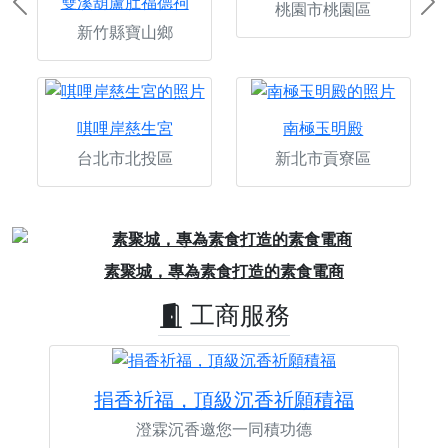
雙溪葫蘆肚福德祠
桃園市桃園區
Previous
Ne
新竹縣寶山鄉
唭哩岸慈生宮
南極玉明殿
台北市北投區
新北市貢寮區
Previous
Next
素聚城，專為素食打造的素食電商
工商服務
捐香祈福，頂級沉香祈願積福
澄霖沉香邀您一同積功德