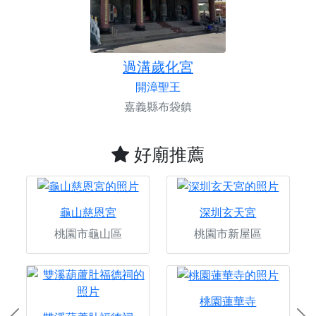
過溝歲化宮
開漳聖王
嘉義縣布袋鎮
好廟推薦
龜山慈恩宮
深圳玄天宮
桃園市龜山區
桃園市新屋區
桃園蓮華寺