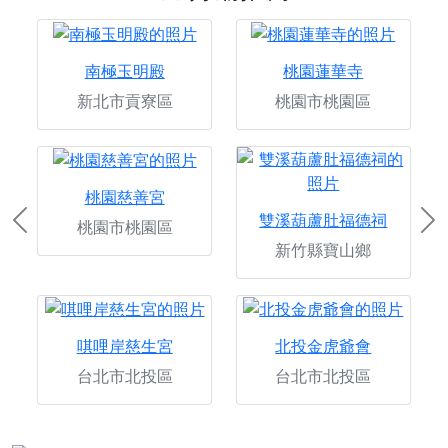
南極玉明殿
桃園蓮華寺
新北市貢寮區
桃園市桃園區
桃園慈善宮
雙溪葫蘆肚福德祠
桃園市桃園區
Previous
Ne
新竹縣寶山鄉
唭哩岸慈生宮
北投金虎爺會
台北市北投區
台北市北投區