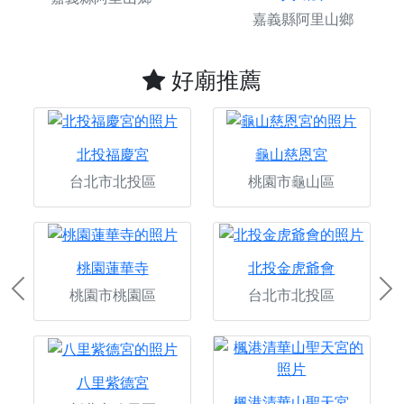
嘉義縣阿里山鄉
好廟推薦
北投福慶宮
龜山慈恩宮
台北市北投區
桃園市龜山區
桃園蓮華寺
北投金虎爺會
桃園市桃園區
台北市北投區
Previous
Ne
八里紫德宮
楓港清華山聖天宮