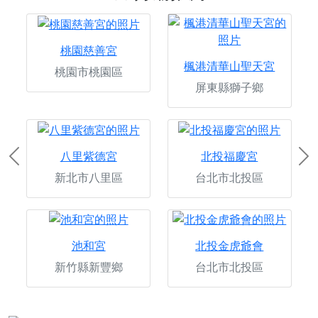
桃園慈善宮
楓港清華山聖天宮
桃園市桃園區
屏東縣獅子鄉
八里紫德宮
北投福慶宮
Previous
Ne
新北市八里區
台北市北投區
池和宮
北投金虎爺會
新竹縣新豐鄉
台北市北投區