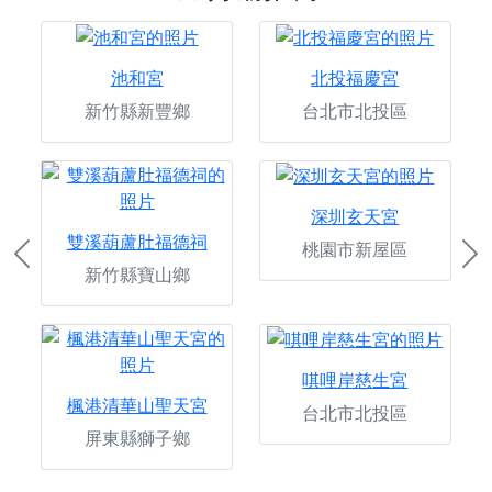
池和宮
北投福慶宮
新竹縣新豐鄉
台北市北投區
深圳玄天宮
雙溪葫蘆肚福德祠
桃園市新屋區
Previous
Ne
新竹縣寶山鄉
唭哩岸慈生宮
楓港清華山聖天宮
台北市北投區
屏東縣獅子鄉