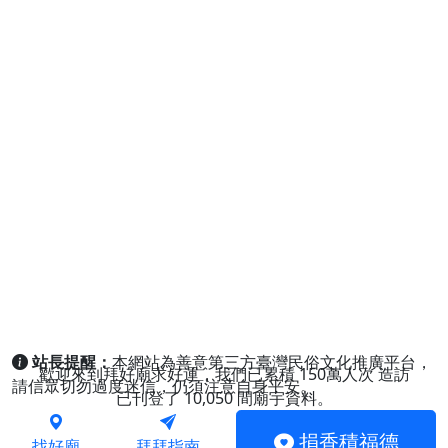
站長提醒：
本網站為善意第三方臺灣民俗文化推廣平台，
歡迎來到拜好廟求好運，我們已累積
150萬人次
造訪
請信眾切勿過度迷信，仍須注意自身平安。
已刊登了
10,050
間廟宇資料。
捐香積福德
找好廟
拜拜指南