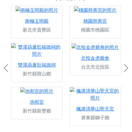
南極玉明殿
桃園慈善宮
新北市貢寮區
桃園市桃園區
北投金虎爺會
雙溪葫蘆肚福德祠
台北市北投區
Previous
Ne
新竹縣寶山鄉
池和宮
楓港清華山聖天宮
新竹縣新豐鄉
屏東縣獅子鄉