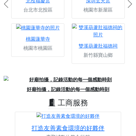
北投福慶宮
深圳玄天宮
Previous
Ne
台北市北投區
桃園市新屋區
桃園蓮華寺
雙溪葫蘆肚福德祠
桃園市桃園區
新竹縣寶山鄉
Previous
Next
好廟拍攝，記錄活動的每一個感動時刻
工商服務
打造友善素食環境的好夥伴