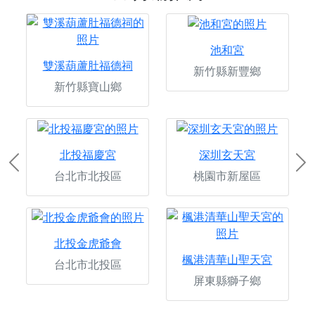
池和宮
雙溪葫蘆肚福德祠
新竹縣新豐鄉
新竹縣寶山鄉
北投福慶宮
深圳玄天宮
Previous
Ne
台北市北投區
桃園市新屋區
北投金虎爺會
楓港清華山聖天宮
台北市北投區
屏東縣獅子鄉