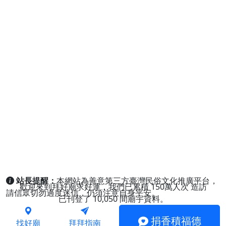
站長提醒：
本網站為善意第三方臺灣民俗文化推廣平台，
歡迎來到拜好廟求好運，我們已累積
150萬人次
造訪
請信眾切勿過度迷信，仍須注意自身平安。
已刊登了
10,050
間廟宇資料。
捐香積福德
找好廟
拜拜指南