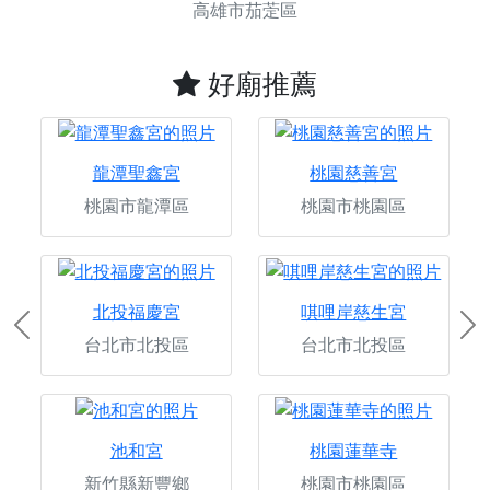
高雄市茄萣區
好廟推薦
龍潭聖鑫宮
桃園慈善宮
桃園市龍潭區
桃園市桃園區
北投福慶宮
唭哩岸慈生宮
Previous
Ne
台北市北投區
台北市北投區
池和宮
桃園蓮華寺
新竹縣新豐鄉
桃園市桃園區