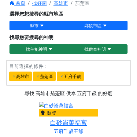
首頁
找好廟
高雄市
茄萣區
選擇您想搜尋的縣市地區
縣市
鄉鎮市區
找尋您要搜尋的神明
找主祀神明
找供奉神明
目前選擇的條件：
高雄市
茄萣區
五府千歲
尋找
高雄市茄萣區
供奉
五府千歲
的好廟
廟登
白砂崙萬福宮
五府千歲王爺