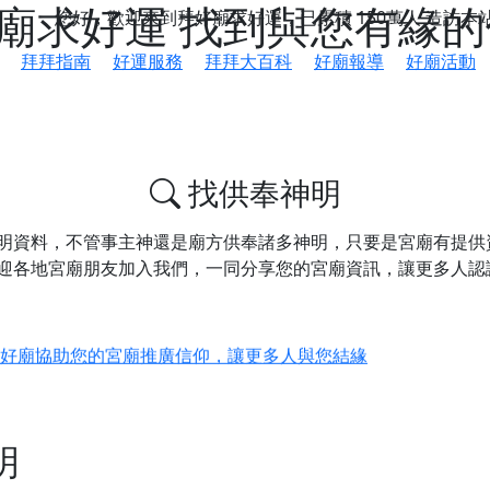
好廟求好運 找到與您有緣
您好，歡迎來到拜好廟求好運，已累積
150萬人
造訪本
拜拜指南
好運服務
拜拜大百科
好廟報導
好廟活動
找供奉神明
明資料，不管事主神還是廟方供奉諸多神明，只要是宮廟有提供
迎各地宮廟朋友加入我們，一同分享您的宮廟資訊，讓更多人認
鄉 池和宮】 贊助支持我們推廣台灣民俗宗教文化
好廟協助您的宮廟推廣信仰，讓更多人與您結緣
會】丙午年最Chill的神級會香之旅，這不只是一場宗教盛事，
慈生宮】慶讚中元普渡法會，誠摯邀請您一同參與，為自己與家
明
港清華山聖天宮】驪山母娘聖誕暨中元普渡大法會，誠邀十方善