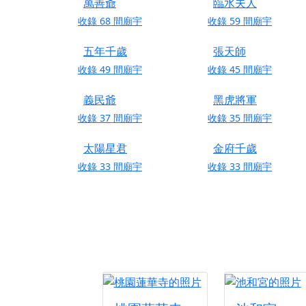
萬善爺
臨水夫人
【桃園新屋 深圳玄
收錄
68
間廟宇
收錄
59
間廟宇
【桃園慈善宮(天公
五年千歲
張天師
歡迎友廟長官、小編
收錄
49
間廟宇
收錄
45
間廟宇
歡迎信眾分享您前往
義民爺
黑虎將軍
收錄
37
間廟宇
收錄
35
間廟宇
太陽星君
金府千歲
收錄
33
間廟宇
收錄
33
間廟宇