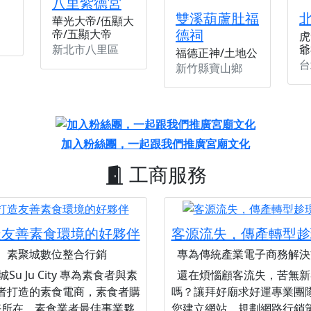
八里紫德宮
雙溪葫蘆肚福
華光大帝/伍顯大
德祠
帝/五顯大帝
虎
新北市八里區
爺
福德正神/土地公
台
新竹縣寶山鄉
加入粉絲團，一起跟我們推廣宮廟文化
工商服務
造友善素食環境的好夥伴
客源流失，傳產轉型趁
素聚城數位整合行銷
專為傳統產業電子商務解決
Su Ju City 專為素食者與素
還在煩惱顧客流失，苦無新
者打造的素食電商，素食者購
嗎？讓拜好廟求好運專業團
好所在，素食業者最佳事業夥
您建立網站，規劃網路行銷