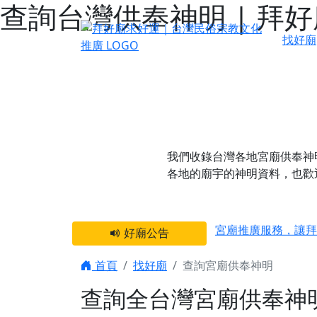
查詢台灣供奉神明 | 拜
找好廟
我們收錄台灣各地宮廟供奉神
各地的廟宇的神明資料，
也歡
感謝 【新竹縣新豐
宮廟推廣服務，讓拜
好廟公告
【台北 北投金虎爺
之旅」！
首頁
找好廟
查詢宮廟供奉神明
【台北北投 唭哩岸
查詢全台灣宮廟供奉神
【屏東縣獅子鄉 楓