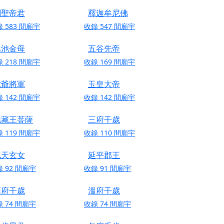
關聖帝君
釋迦牟尼佛
份對祖先的感恩、對親人的思念，也是為家人祈
錄
583
間廟宇
收錄
547
間廟宇
瑤池金母
五谷先帝
邀十方善信大德共同參與。
錄
218
間廟宇
收錄
169
間廟宇
先親眷祈求安息，也為自身與家人累積福德、種
虎爺將軍
玉皇大帝
天尊」 親自坐鎮主法！幫你累積的功德福報自然
錄
142
間廟宇
收錄
142
間廟宇
地藏王菩薩
三府千歲
地公埔，祈願闔家平安、地方祥和、福運綿長。
錄
119
間廟宇
收錄
110
間廟宇
沐母娘慈光，共祈平安吉祥
九天玄女
延平郡王
陽兩利、闔家平安的殊勝因緣。
錄
92
間廟宇
收錄
91
間廟宇
田
回憶
蘇府千歲
溫府千歲
忘。
錄
74
間廟宇
收錄
74
間廟宇
份感謝守護的虔誠心意