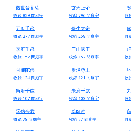
觀世音菩薩
玄天上帝
寺】盂蘭盆中元報恩法會，這場法會不只是超薦與普渡，更是一
收錄
839
間廟宇
收錄
796
間廟宇
收
意。
五府千歲
保生大帝
】丙午年梁皇寶懺法會，一念虔誠禮寶懺，一分懺悔植福田，誠
收錄
277
間廟宇
收錄
258
間廟宇
收
明殿】中元普渡大法會，誠摯歡迎十方善信大德隨喜贊普，為祖
李府千歲
三山國王
廟)】中元普渡交給專業的來，省時省力又積福！「玉皇大帝 大
收錄
152
間廟宇
收錄
152
間廟宇
收
阿彌陀佛
廣澤尊王
】慶讚中元普渡法會，誠摯邀請十方善信大德，一同回到北投土
收錄
124
間廟宇
收錄
121
間廟宇
收
】瑤池金母聖誕祝壽盛典，邀請十方善信大德蒞臨參香祝壽，同
吳府千歲
朱府千歲
】丙午年慶讚中元普渡法會，正是讓我們用善念與功德，迴向冥
收錄
107
間廟宇
收錄
103
間廟宇
收
】丙午年中元普渡讚普超薦法會，普施眾生・慎終追遠・廣植福
】父親節陪爸爸一起闖關趣，邀請大小朋友一起留下珍貴的家庭
孚佑帝君
藥師佛
】父親節奉茶感恩活動，一杯茶，一份心意；一句感謝，一生難
收錄
79
間廟宇
收錄
77
間廟宇
收
天宮】農曆七月擴大犒軍科儀，吉祥月不只有普渡祈福，也有一