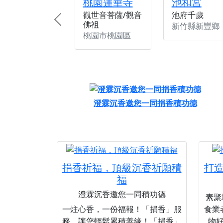
桃園蓮華寺
池和宮
觀世音菩薩/觀音
池府千歲
佛祖
Previous
新竹縣新豐鄉
桃園市桃園區
澄霖沉香邀您一同捐香積功德
捐香祈福，頂級沉香祈願積
打
福
澄霖沉香邀您一同積功德
素聚城
一炷心香，一份福報！「捐香」服
食業
務，讓您輕鬆累積善緣！「捐香」
物