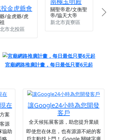
南極玉明殿
北投金虎爺會
關聖帝君/文衡聖
帝/協天大帝
Next
爺/金虎爺/虎
新北市貢寮區
祖
北市北投區
宮廟網路推廣計畫，每日最低只要6元起
現在
讓Google24小時為您開發
客戶
方案
全天候拓展客源，助您提升業績
客源
隊協助
即使您在休息，也有源源不絕的客
策略，
戶主動找上門！ Google 關鍵字廣