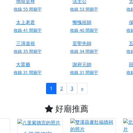
地母至尊
法主公
天宮】七娘媽聖誕祝壽慶典，誠摯邀請十方善信大德攜家帶眷前
收錄
55
間廟宇
收錄
53
間廟宇
收
廟)】虎爺元帥 開光大典，祈求虎爺神威護持，庇佑闔家平安、
太上老君
慚愧祖師
加入我們LINE官方帳號，讓我們協助您的廟宇推廣。
收錄
41
間廟宇
收錄
40
間廟宇
收
廟宇的參拜體驗，推廣您的信仰
三清道祖
至聖先師
收錄
35
間廟宇
收錄
34
間廟宇
收
大眾爺
謝府元帥
收錄
31
間廟宇
收錄
31
間廟宇
收
1
2
3
»
好廟推薦