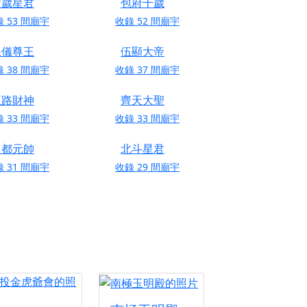
太歲星君
包府千歲
來參香，共同向七娘媽祝壽祈福
錄
53
間廟宇
收錄
52
間廟宇
財運亨通、事業順遂、百邪退散。
保儀尊王
伍顯大帝
錄
38
間廟宇
收錄
37
間廟宇
五路財神
齊天大聖
錄
33
間廟宇
收錄
33
間廟宇
田都元帥
北斗星君
錄
31
間廟宇
收錄
29
間廟宇