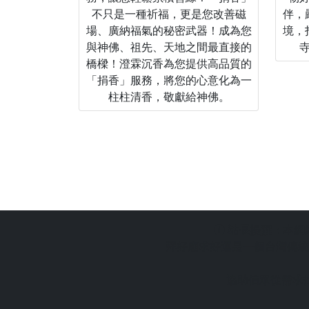
不只是一種祈福，更是您改善磁
伴，
場、廣納福氣的秘密武器！成為您
境，
與神佛、祖先、天地之間最直接的
橋樑！澄霖沉香為您提供高品質的
「捐香」服務，將您的心意化為一
柱柱清香，敬獻給神佛。
站長提醒：
本網
拜好廟求好運是一個台灣傳統
協助信眾從需求