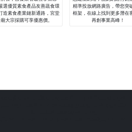
嚴選優質素食產品友善蔬食環
精準投放網路廣告，帶您突
打造素食產業鏈新通路，宮堂
框架，在線上找到更多潛在
寺廟大宗採購可享優惠價。
再創事業高峰！
站為善意第三方臺灣民俗文化推廣平台，請信眾切勿過度迷信，
宗教文化的推廣平台，由站長陳皇杉所建置，結合過去的網路行
助各地宮廟推廣自家信仰與文化，
找到心目中的好廟，並且透過好廟的推廣，能夠更深入的了解各