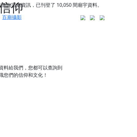
的信仰
站查詢宮廟資訊，已刊登了
10,050
間廟宇資料。
百廟攝影
資料給我們，您都可以查詢到
識您們的信仰和文化！
更是一趟充滿神明加持、帶你走透透的「神級文化
人累積福德、祈求平安好運
信大德，一同回到母娘慈悲座前，祈福納祥、慎