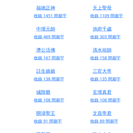
終追遠、廣植福田
福德正神
天上聖母
【桃園市 桃園蓮華
收錄
1451
間廟宇
收錄
1109
間廟宇
願平安順遂的慈悲心
中壇元帥
池府千歲
【桃園龜山 慈恩宮
收錄
469
間廟宇
收錄
303
間廟宇
【新北貢寮 南極玉
下善緣。
濟公活佛
清水祖師
【桃園慈善宮(天公
收錄
167
間廟宇
收錄
158
間廟宇
是「超級加倍」！
註生娘娘
三官大帝
【台北北投 福慶宮
收錄
138
間廟宇
收錄
135
間廟宇
【桃園龜山 慈恩宮
城隍爺
玄壇真君
【桃園龜山 慈恩宮
收錄
108
間廟宇
收錄
108
間廟宇
【新北八里 紫德宮
【台北北投金虎爺會
開漳聖王
文昌帝君
【新北八里 紫德宮
收錄
91
間廟宇
收錄
89
間廟宇
【桃園新屋 深圳玄