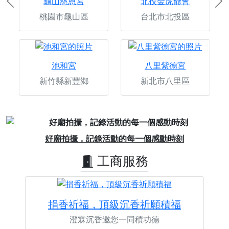
龜山慈恩宮
北投金虎爺會
Previous
Ne
桃園市龜山區
台北市北投區
池和宮
八里紫德宮
新竹縣新豐鄉
新北市八里區
Previous
Next
好廟拍攝，記錄活動的每一個感動時刻
工商服務
捐香祈福，頂級沉香祈願積福
澄霖沉香邀您一同積功德