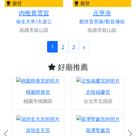
廟登
廟登
內惟青雲宮
元亨寺
保生大帝/大道公
觀世音菩薩/觀音佛祖
高雄市鼓山區
高雄市鼓山區
1
2
3
»
好廟推薦
桃園慈善宮
北投福慶宮
桃園市桃園區
台北市北投區
深圳玄天宮
龍潭聖鑫宮