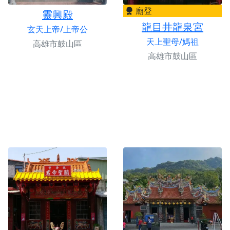
廟登
靈興殿
龍目井龍泉宮
玄天上帝/上帝公
天上聖母/媽祖
高雄市鼓山區
高雄市鼓山區