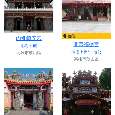
廟登
內惟鎮安宮
開臺福德宮
池府千歲
福德正神/土地公
高雄市鼓山區
高雄市鼓山區