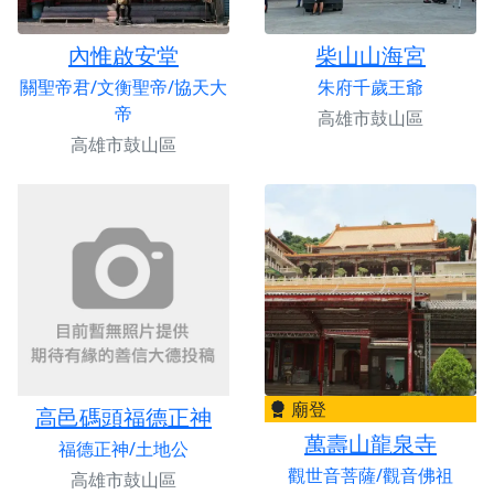
內惟啟安堂
柴山山海宮
關聖帝君/文衡聖帝/協天大
朱府千歲王爺
帝
高雄市鼓山區
高雄市鼓山區
廟登
高邑碼頭福德正神
萬壽山龍泉寺
福德正神/土地公
觀世音菩薩/觀音佛祖
高雄市鼓山區