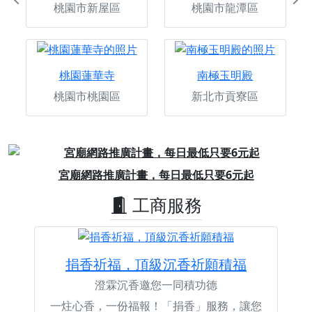
Previous
Ne
桃園市新屋區
桃園市龍潭區
桃園蓮華寺
南極玉明殿
桃園市桃園區
新北市貢寮區
Previous
Next
好廟拍攝，記錄活動的每一個感動時刻
工商服務
捐香祈福，頂級沉香祈願積福
澄霖沉香邀您一同積功德
一炷心香，一份福報！「捐香」服務，讓您