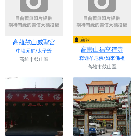
廟登
高雄鼓山威聖宮
高崇山福亨禪寺
中壇元帥/太子爺
釋迦牟尼佛/如來佛祖
高雄市鼓山區
高雄市鼓山區