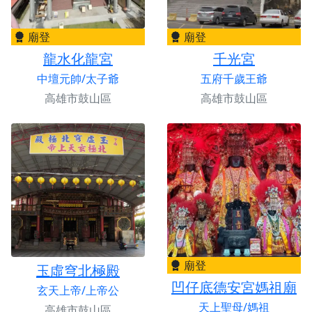
廟登
廟登
龍水化龍宮
千光宮
中壇元帥/太子爺
五府千歲王爺
高雄市鼓山區
高雄市鼓山區
廟登
玉虛穹北極殿
凹仔底德安宮媽祖廟
玄天上帝/上帝公
天上聖母/媽祖
高雄市鼓山區