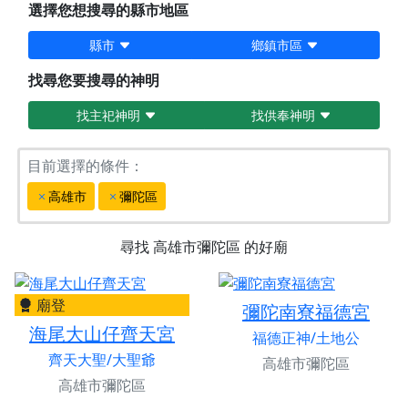
選擇您想搜尋的縣市地區
縣市
鄉鎮市區
找尋您要搜尋的神明
找主祀神明
找供奉神明
目前選擇的條件：
高雄市
彌陀區
尋找
高雄市彌陀區
的好廟
廟登
彌陀南寮福德宮
海尾大山仔齊天宮
福德正神/土地公
齊天大聖/大聖爺
高雄市彌陀區
高雄市彌陀區