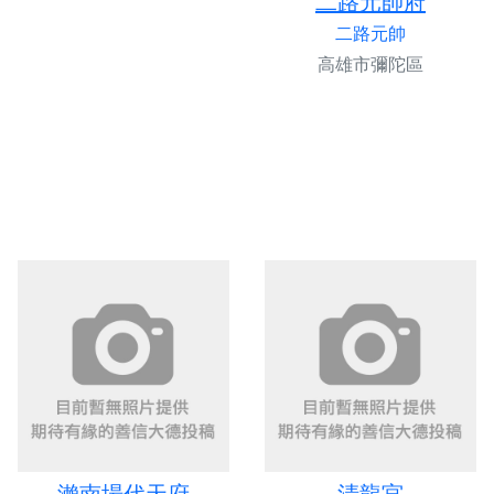
二路元帥府
二路元帥
高雄市彌陀區
瀨南場代天府
清龍宮