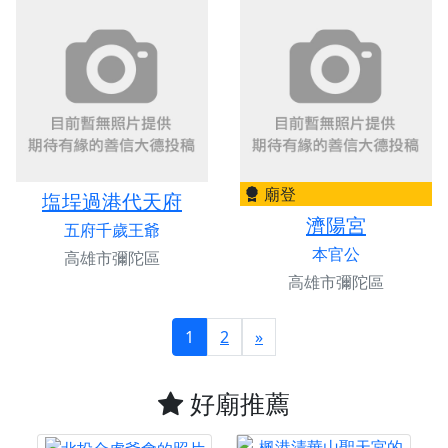
廟登
塩埕過港代天府
濟陽宮
五府千歲王爺
本官公
高雄市彌陀區
高雄市彌陀區
1
2
»
好廟推薦