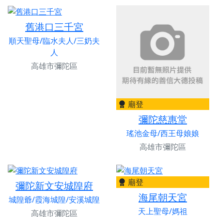
舊港口三千宮
順天聖母/臨水夫人/三奶夫
人
高雄市彌陀區
廟登
彌陀慈惠堂
瑤池金母/西王母娘娘
高雄市彌陀區
廟登
彌陀新文安城隍府
海尾朝天宮
城隍爺/霞海城隍/安溪城隍
天上聖母/媽祖
高雄市彌陀區