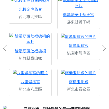
北投金虎爺會
楓港清華山聖天宮
台北市北投區
屏東縣獅子鄉
龍潭聖鑫宮
Previous
Ne
雙溪葫蘆肚福德祠
桃園市龍潭區
新竹縣寶山鄉
八里紫德宮
南極玉明殿
新北市八里區
新北市貢寮區